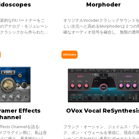
idoscopes
Morphoder
楽的なFXパートナーをご
オリジナルVocoderクラシックサウンド
高のアナログ・モジュレーシ
しい次元へと高めるMorphoderは２つの
のクラシックから作られた、
確なオーディオ信号を融合し、無類の透
ザー、フランジャー、コーラ
と鮮明度により今までにない音響のコン
サウンドの全てを揃えていま
ーションを生み出します。
Ultimate
ramer Effects
OVox Vocal ReSynthesi
hannel
ffects Channelを語る:
フランク・オーシャン、ジェイムス・ブ
annel プラグイン用に、私は音
ク、ボン・イヴェールを筆頭に、現在の
ように使う、基本的ないくつ
シーンに欠かせない多彩なボーカルトラ