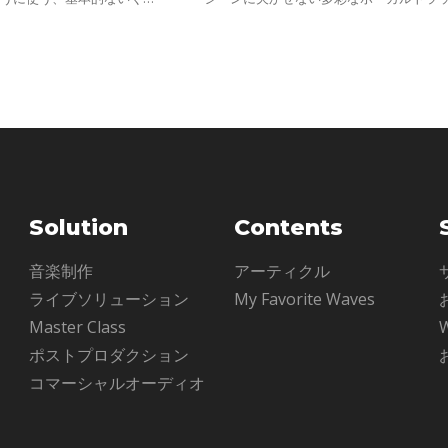
することから始めたんだ。そ
加工をWaves保証の音質で可能にしてし
間をかけ、これらの要素がウ
うプラグイン。今までなら複数のプラグ
や
Solution
Contents
ル
音楽制作
アーティクル
ライブソリューション
My Favorite Waves
Master Class
ポストプロダクション
コマーシャルオーディオ