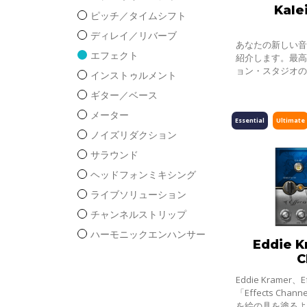
Kale
ピッチ／タイムシフト
ディレイ／リバーブ
あなたの新しい音
エフェクト
紹介します。最
ョン・スタジオ
インストゥルメント
刺激的なフェイ
ギター／ベース
ス、トレモロ・
す
メーター
Essential
Ultimate
ノイズリダクション
サラウンド
ヘッドフォンミキシング
ライブソリューション
チャンネルストリップ
ハーモニックエンハンサー
Eddie K
C
Eddie Kramer、E
「Effects Ch
を絵の具を塗る