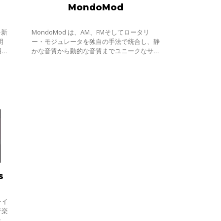
MondoMod
を新
MondoMod は、AM、FMそしてロータリ
明
ー・モジュレータを独自の手法で統合し、静
明感
かな音質から動的な音質までユニークなサウ
ビネ
ンドを生成します。
s
レイ
音楽
ック