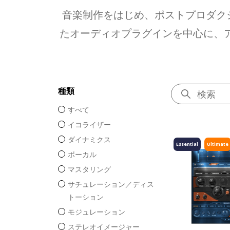
音楽制作をはじめ、ポストプロダク
たオーディオプラグインを中心に、ア
種類
すべて
イコライザー
ダイナミクス
Essential
Ultimate
ボーカル
マスタリング
サチュレーション／ディス
トーション
モジュレーション
ステレオイメージャー