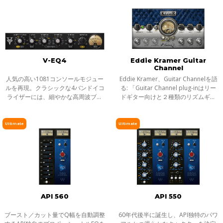
V-EQ4
Eddie Kramer Guitar
Channel
人気の高い1081コンソールモジュー
Eddie Kramer、Guitar Channelを語
ルを再現。クラシックな4バンドイコ
る: 「Guitar Channel plug-inはリー
ライザーには、細やかな高周波ブー
ドギター向けと２種類のリズムギタ
ストに加え、ハイパス/ローパスフィ
ー向けの設定をフィーチャーしてい
ルターを備えています。
る。 リードギターパートは、ライブ
感や息をのむようなオーガニズムが
Ultimate
Ultimate
あっ
API 560
API 550
ブースト／カット量でQ幅を自動調整
60年代後半に誕生し、API独特のパワ