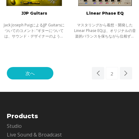
JJP Guitars
Linear Phase EQ
Jack Joseph PuigによるJJP Guitarsに
マスタリングから着想・開発した
ついてのコメント: “ギターについて
Linear Phase EQは、オリジナルの音
は、サウンド・デザイナーのように
楽的バランスを保ちながら位相ずれ
アプローチする。音のパレットを最
による歪みを排除し、倍音スペクト
大限に使って様々なことを試してい
ルを精確に制御します。革新的なフ
くんだ。トーンを明るくする、ダー
ェイズリニアFIRフィルターの採用に
クに
より、位
次へ
2
Products
Studio
Live Sound & Broadcast