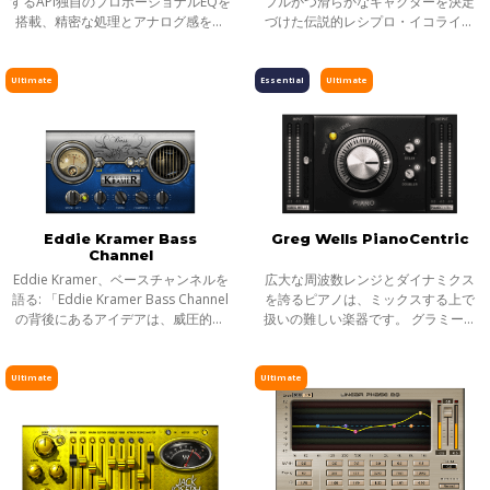
するAPI独自のプロポーショナルEQを
フルかつ滑らかなキャクターを決定
搭載、精密な処理とアナログ感を兼
づけた伝説的レシプロ・イコライザ
ね備えたグラフィックEQ
ーを、プラグインで再現
Ultimate
Essential
Ultimate
Eddie Kramer Bass
Greg Wells PianoCentric
Channel
Eddie Kramer、ベースチャンネルを
広大な周波数レンジとダイナミクス
語る: 「Eddie Kramer Bass Channel
を誇るピアノは、ミックスする上で
の背後にあるアイデアは、威圧的に
扱いの難しい楽器です。 グラミー賞
ならず切り裂くような、プレゼンス
に何度もノミネートされた経歴を持
たっぷりのファットベースを作り上
つグレッグ・ウェルズは、ピアノ・
げるということ。一般的に中低域に
サウンドを知り抜いた人物の一人と
Ultimate
Ultimate
特徴を
言って