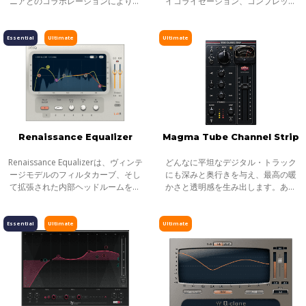
ニアとのコラボレーションにより生
イコライゼーション、コンプレッシ
ヘッドフォンミキシング
まれた目的別プロセッサーシリーズ
ョン、リミッティング、そしてゲー
です。全てのSignatureシリーズプラ
トのプロセッシングを、1つのインタ
ライブソリューション
グインは、アーティストの個性的な
ーフェイスに融合したチャンネルス
Essential
Ultimate
Ultimate
チャンネルストリップ
サウ
トリッ
ハーモニックエンハンサー
Renaissance Equalizer
Magma Tube Channel Strip
Renaissance Equalizerは、ヴィンテ
どんなに平坦なデジタル・トラック
ージモデルのフィルタカーブ、そし
にも深みと奥行きを与え、最高の暖
て拡張された内部ヘッドルームを持
かさと透明感を生み出します。あら
つ、Waves全製品でも屈指の人気を
ゆるボーカルや楽器でも、Magma
誇るプラグインです。最新のGUIとリ
Tube Channel Stripに通すだけ。す
アルタイム・アナライザー（RTA）機
ぐにシルキーなトップエンドと極太
Essential
Ultimate
Ultimate
能を備
のボトムエ