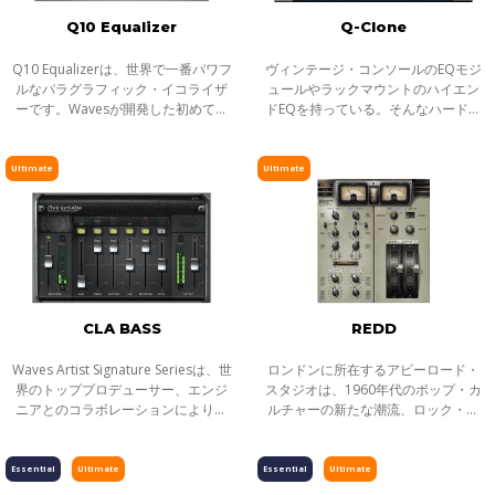
Q10 Equalizer
Q-Clone
Q10 Equalizerは、世界で一番パワフ
ヴィンテージ・コンソールのEQモジ
ルなパラグラフィック・イコライザ
ュールやラックマウントのハイエン
ーです。Wavesが開発した初めての
ドEQを持っている。そんなハードウ
プラグインであり、その後続くすべ
ェアEQを手放すことはできないけれ
てのEQプラグイン設計のブループリ
ど、トラックと同じ数のEQをそろえ
ントともなった製品です。長年に渡
るのは不可能。設定のトータルリコ
Ultimate
Ultimate
りあらゆ
ールや、
CLA BASS
REDD
Waves Artist Signature Seriesは、世
ロンドンに所在するアビーロード・
界のトッププロデューサー、エンジ
スタジオは、1960年代のポップ・カ
ニアとのコラボレーションにより生
ルチャーの新たな潮流、ロック・ミ
まれた目的別プロセッサーシリーズ
ュージックの震源地でした。ビート
です。全てのSignatureシリーズプラ
ルズ、ホーリーズ、ピンク・フロイ
グインは、アーティストの個性的な
ドをはじめ、数々の光輝く先駆者が
Essential
Ultimate
Essential
Ultimate
サウ
音楽の歴