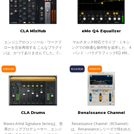
イコライザー
ダイナミクス
ボーカル
CLA MixHub
eMo Q4 Equalizer
マスタリング
サチュレーション／ディストーション
エンジニアのコンソール・ワークフ
マルチタッチ対応でライブ・ミキシ
ローを完全再現する こんなプラグイ
ングでの快適な操作性を追求した、4
モジュレーション
ンは、かつてありませんでした。CLA
バンド・パラグラフィックEQ eMo
MixHubは、スタジオの神話とも謳わ
Q4は、ライブミキシングにおける高
ステレオイメージャー
れた名エンジニア、クリス・ロー
い実用性と汎用性を持つ、4バンドの
ピッチ／タイムシフト
ド・アルジによる、濃密でなめらか
パラグラフィックEQプラグインで
Ultimate
Essential
Ultimate
なアナ
す。
ディレイ／リバーブ
エフェクト
インストゥルメント
ギター／ベース
メーター
CLA Drums
Renaissance Channel
ノイズリダクション
Waves Artist Signature Seriesは、世
Renaissance Channel（RChannel）
サラウンド
界のトッププロデューサー、エンジ
は、Renaissanceシリーズで培われた