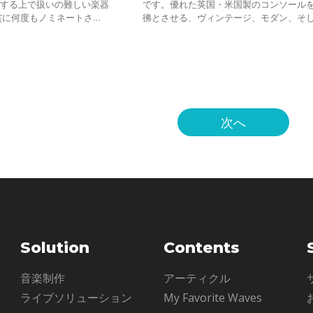
スする上で扱いの難しい楽器
です。優れた英国・米国製のコンソール
賞に何度もノミネートされ
彿とさせる、ヴィンテージ、モダン、そ
レッグ・ウェルズは、ピア
デジタルEQ7種類を惜しみなく投入。新
知り抜いた人物の一人と言っ
開発された、左右非対称カーブ設定の可
ベ
次へ
Solution
Contents
ル
音楽制作
アーティクル
ライブソリューション
My Favorite Waves