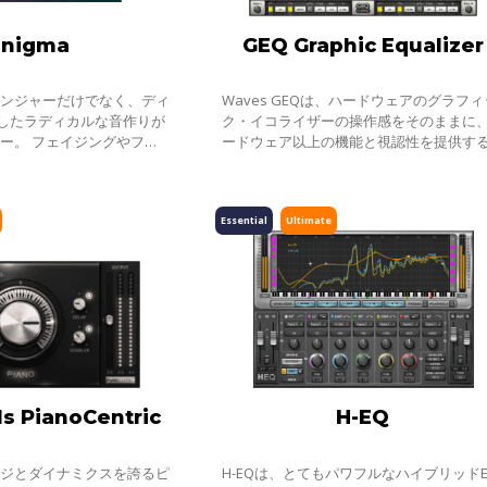
Enigma
GEQ Graphic Equalizer
ランジャーだけでなく、ディ
Waves GEQは、ハードウェアのグラフィ
使したラディカルな音作りが
ク・イコライザーの操作感をそのままに
ー。 フェイジングやフラ
ードウェア以上の機能と視認性を提供す
た今までにないエフェクト
ノ／ステレオのGEQプラグインです。30 I
をねじったり、曲げ伸ばした
バンドに加えて、ハイパス/ローパス・フ
ルタ
Essential
Ultimate
s PianoCentric
H-EQ
ンジとダイナミクスを誇るピ
H-EQは、とてもパワフルなハイブリッドE