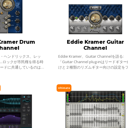
Kramer Drum
Eddie Kramer Guitar
hannel
Channel
ミ・ヘンドリックス、レッ
Eddie Kramer、Guitar Channelを語る:
...ロックが市民権を得る時
「Guitar Channel plug-inはリードギタ
コードに共通しているのは、
けと２種類のリズムギター向けの設定を
頭を悩ませる楽器であるドラ
ーチャーしている。 リードギターパート
な美しさを持っているという
は、ライブ感や息をのむようなオーガニ
があっ
Ultimate