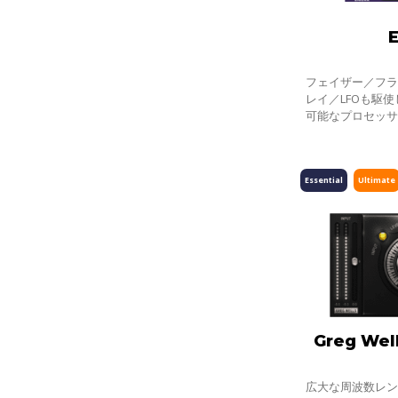
フェイザー／フ
レイ／LFOも駆
可能なプロセッサ
ンジングを超え
で、あなたの音
り、
Essential
Ultimate
Greg Well
広大な周波数レ