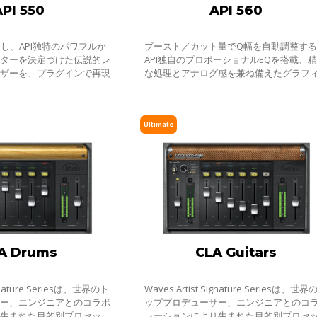
API 550
API 560
生し、API独特のパワフルか
ブースト／カット量でQ幅を自動調整する
クターを決定づけた伝説的レ
API独自のプロポーショナルEQを搭載、
イザーを、プラグインで再現
な処理とアナログ感を兼ね備えたグラフ
クEQ
Ultimate
A Drums
CLA Guitars
ignature Seriesは、世界のト
Waves Artist Signature Seriesは、世界
サー、エンジニアとのコラボ
ッププロデューサー、エンジニアとのコ
り生まれた目的別プロセッサ
レーションにより生まれた目的別プロセ