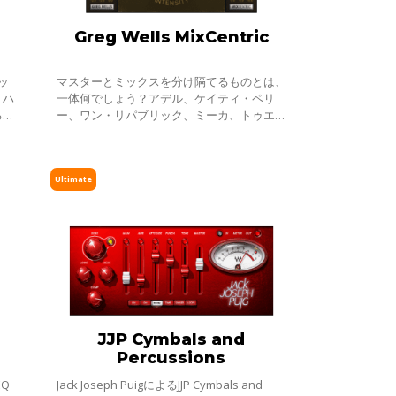
Greg Wells MixCentric
ッ
マスターとミックスを分け隔てるものとは、
、ハ
一体何でしょう？アデル、ケイティ・ペリ
るモ
ー、ワン・リパブリック、ミーカ、トゥエン
SO
ティ・ワン・パイロッツを手がけ、累計
ィ
8500万もの楽曲売上数を持つグラミー賞ノ
ミネート
Ultimate
JJP Cymbals and
Percussions
Q
Jack Joseph PuigによるJJP Cymbals and