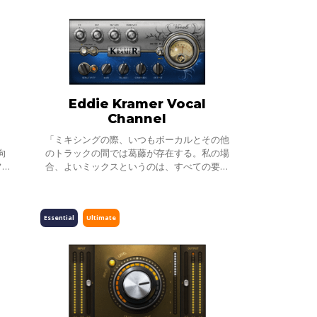
Eddie Kramer Vocal
Channel
「ミキシングの際、いつもボーカルとその他
ー向
のトラックの間では葛藤が存在する。私の場
フィ
合、よいミックスというのは、すべての要素
がシームレスに結びついているということで
ズム
あり、お互いに尊重し合っている状態だ。 V
Essential
Ultimate