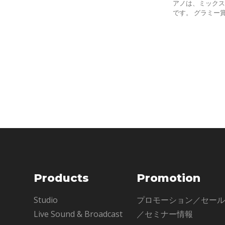
アノは、ミック
です。 グラミー
た経歴を持つグ
ノ・サウンドを
て
Products
Promotion
Studio
プロモーション／セー
Live Sound & Broadcast
／セミナー情報