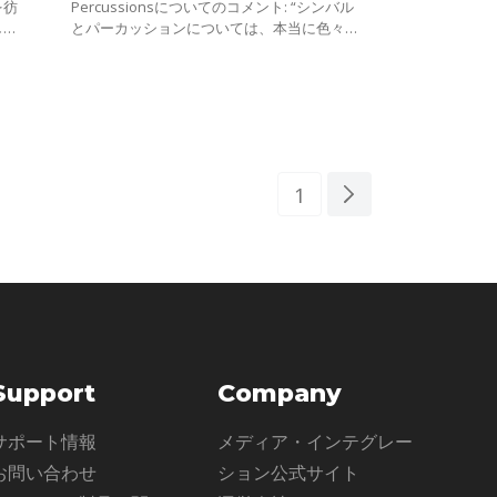
を彷
Percussionsについてのコメント: “シンバル
して
とパーカッションについては、本当に色々な
たに
ことが考えられる。ローファイなエフェクト
能な
でシェーカーをぐっと持ち上げたり、タンバ
リ
1
Support
Company
サポート情報
メディア・インテグレー
お問い合わせ
ション公式サイト