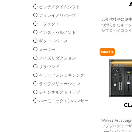
ピッチ／タイムシフト
ディレイ／リバーブ
60年代後半に誕
エフェクト
つ滑らかなキャ
シプロ・イコラ
インストゥルメント
ギター／ベース
メーター
Ultimate
ノイズリダクション
サラウンド
ヘッドフォンミキシング
ライブソリューション
チャンネルストリップ
ハーモニックエンハンサー
CL
Waves Artist S
ッププロデュー
レーションによ