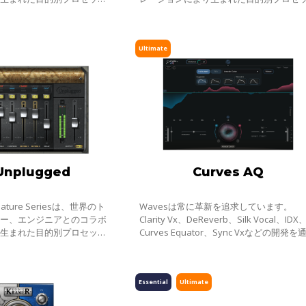
てのSignatureシリーズ
ーシリーズです。全てのSignatureシリー
アーティストの個性的なサウ
プラグインは、アーティストの個性的な
Ultimate
Unplugged
Curves AQ
ignature Seriesは、世界のト
Wavesは常に革新を追求しています。
サー、エンジニアとのコラボ
Clarity Vx、DeReverb、Silk Vocal、IDX
り生まれた目的別プロセッサ
Curves Equator、Sync Vxなどの開発を
てのSignatureシリーズ
て、新たなサウンド技術の限界を押し広
アーティストの個性的なサウ
きました。そして、ついにEQにも革命が
こります。
Essential
Ultimate