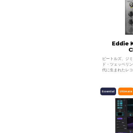
Eddie 
C
ビートルズ、ジ
ド・ツェッペリン
代に生まれたレ
最もミックスに
ムの音が普遍的
Essential
Ultimate