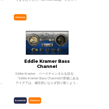
ズ
の神話とも謳われた名エンジニア、クリス・
サウ
ロード・アルジによる、濃密でなめらかなア
ナ
Ultimate
Eddie Kramer Bass
Channel
Eddie Kramer、ベースチャンネルを語る:
、
「Eddie Kramer Bass Channelの背後にある
通じ
アイデアは、威圧的にならず切り裂くよう
げて
な、プレゼンスたっぷりのファットベースを
起
作り上げるということ。一般的に中低域に特
徴を
Essential
Ultimate