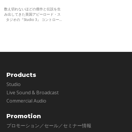
数え切れないほどの傑作と伝説を生
み出してきた英国アビーロード・ス
タジオの『Studio 3』 コントロー
ル・ルーム。Waves Abbey Road
Studio 3は、Studio 3の音響環境その
ものをヘッドフォンに再現するプラ
グインです
Products
Studio
Live Sound & Broadcast
Commercial Audio
Promotion
プロモーション／セール／セミナー情報