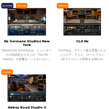
ーカーを通したような音響空間をヘ
シング／モニタリングを可能にする
ピッチ／タイムシフト
ッドフォン上に再現し、ヘッドフォ
ツールへと変貌させます。さらに、
Essential
Ultimate
Ultimate
ンを確か
コンピュ
ディレイ／リバーブ
エフェクト
インストゥルメント
ギター／ベース
メーター
Nx Germano Studios New
CLA Nx
York
ノイズリダクション
Wavevs Nx Germanoは、ニューヨー
CLA Nxは、グラミー賞を受賞したエ
サラウンド
クの伝説的なスタジオ「The Hit
ンジニア：クリス・ロード-アルジ
Factory」の音響をヘッドホン上に構
（以下クリス）が所有するMix LAス
ヘッドフォンミキシング
築します。スタジオを象徴する特注
タジオのコントロールルームをヘッ
のコントロール・ルームを精密にモ
ドフォン上に再現。 これまで、クリ
ライブソリューション
デリングし、ステレオとサラウン
スのコンソールとクラシックなハー
Ultimate
チャンネルストリップ
ド・モニタリ
ドウ
ハーモニックエンハンサー
Abbey Road Studio 3