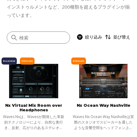
インストゥルメントなど、200種類を超えるプラグインが揃
っています。
絞り込み
並び替え
Essential
Ultimate
Ultimate
すべて
イコライザー
ダイナミクス
ボーカル
Nx Virtual Mix Room over
Nx Ocean Way Nashville
マスタリング
Headphones
サチュレーション／ディストーション
Waves Nxは、Wavesが開発した革新
Waves Nx Ocean Way Nashvilleは実
的テクノロジーにより、自然な奥行
際のスタジオでスピーカーを通した
モジュレーション
き、反射、広がりのあるステレオ音
ような音響空間をヘッドフォン上に
像といった、実際のスタジオでスピ
再現し、ヘッドフォンを確かなミキ
ステレオイメージャー