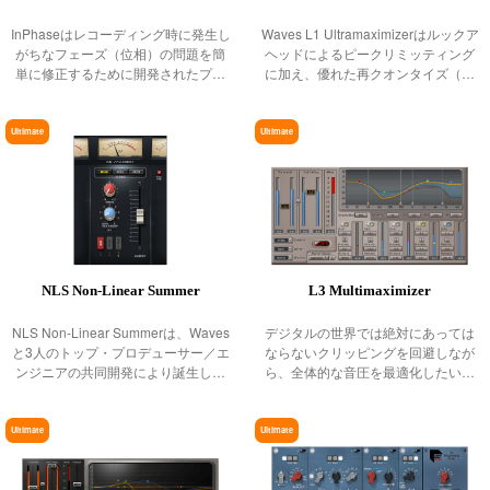
InPhaseはレコーディング時に発生し
Waves L1 Ultramaximizerはルックア
がちなフェーズ（位相）の問題を簡
ヘッドによるピークリミッティング
単に修正するために開発されたプラ
に加え、優れた再クオンタイズ（ビ
グインです。これまで煩わしく時間
ット解像度の最適化）を行います。
のかかる作業だった、フェーズのア
これにより、CDマスタリングからマ
ライメント作業、複雑なフェーズの
ルチメディア音楽制作に至るまで、
Ultimate
Ultimate
修正を
すべて
NLS Non-Linear Summer
L3 Multimaximizer
NLS Non-Linear Summerは、Waves
デジタルの世界では絶対にあっては
と3人のトップ・プロデューサー／エ
ならないクリッピングを回避しなが
ンジニアの共同開発により誕生しま
ら、全体的な音圧を最適化したい。
した。NLSは伝説のコンソール3台を
そんなミックス最終段階やマスタリ
シミュレート、アナログのサミング
ング時に欠かせない存在となってい
回路を1つのプラグインに集約し、ト
るWavesのマキシマイザー。
Ultimate
Ultimate
ラッキン