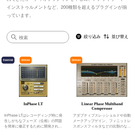
インストゥルメントなど、200種類を超えるプラグインが揃
っています。
絞り込み
並び替え
Essential
Ultimate
Ultimate
すべて
イコライザー
ダイナミクス
ボーカル
InPhase LT
Linear Phase Multiband
マスタリング
Compressor
サチュレーション／ディストーション
InPhase LTはレコーディング時に発
アダプティブスレッショルドや自動
生しがちなフェーズ（位相）の問題
メークアップゲイン、フィニットレ
モジュレーション
を簡単に修正するために開発された
スポンスフィルタなどの比類のない
プラグインです。これまで煩わしく
技術を採用しつつ、リニア位相マル
ステレオイメージャー