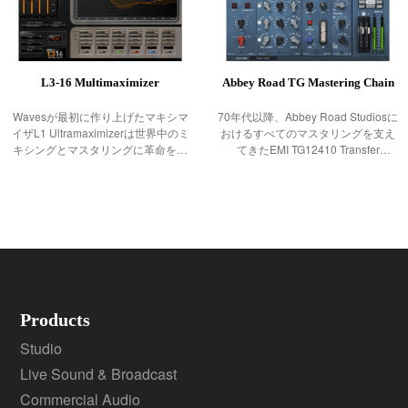
L3-16 Multimaximizer
Abbey Road TG Mastering Chain
Wavesが最初に作り上げたマキシマ
70年代以降、Abbey Road Studiosに
イザL1 Ultramaximizerは世界中のミ
おけるすべてのマスタリングを支え
キシングとマスタリングに革命をも
てきたEMI TG12410 Transfer
たらしました。続くL2
Consoleを、モジュラー方式のマスタ
Ultramaximizerがもたらしたサウンド
リング・チェイン・プラグインとし
は、いまでも世界中のヒットレコー
てモデリングで再現。Abbey Road
ドやメジャーな映
TG Mastering
Products
Studio
Live Sound & Broadcast
Commercial Audio