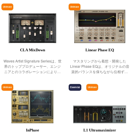
時間のかかる作業だった、複雑なフ
チバンドは、優れたマルチバンド・
ピッチ／タイムシフト
ェーズの修正を、視認性の高い画面
コンプレッション、EQ 及びリミッテ
Ultimate
Ultimate
とシンプ
ィング
ディレイ／リバーブ
エフェクト
インストゥルメント
ギター／ベース
メーター
CLA MixDown
Linear Phase EQ
ノイズリダクション
Waves Artist Signature Seriesは、世
マスタリングから着想・開発した
サラウンド
界のトッププロデューサー、エンジ
Linear Phase EQは、オリジナルの音
ニアとのコラボレーションにより生
楽的バランスを保ちながら位相ずれ
ヘッドフォンミキシング
まれた目的別プロセッサーシリーズ
による歪みを排除し、倍音スペクト
です。全てのSignatureシリーズプラ
ルを精確に制御します。革新的なフ
ライブソリューション
グインは、アーティストの個性的な
ェイズリニアFIRフィルターの採用に
Ultimate
Essential
Ultimate
チャンネルストリップ
サウ
より、位
ハーモニックエンハンサー
InPhase
L1 Ultramaximizer