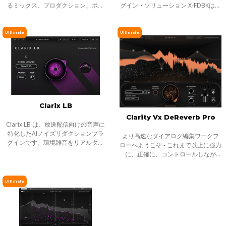
るミックス、プロダクション、ポッ
グイン・ソリューション X-FDBKは、
ドキャスト、ビデオ用にサウンドを
フィードバックの原因となる周波数
整える最高品質かつ最速の方法で
帯を的確に特定し、まるで外科手術
す。Waves Neural Networks®が搭
のような正確さで取り除く、PAスピ
Ultimate
Ultimate
載されてい
ーカー
Clarix LB
Clarity Vx DeReverb Pro
Clarix LB は、放送配信向けの音声に
特化したAIノイズリダクションプラ
より高速なダイアログ編集ワークフ
グインです。環境雑音をリアルタイ
ローへようこそ - これまで以上に強力
ムで除去し、屋外ロケやリポータ
に、正確に、コントロールしなが
ー、ライブ配信など、ライブ音声の
ら、音声からリバーブを除去しま
トリートメントに最適です。
す。Clarityの先駆的なAIテクノロジ
ーは、録音を瞬時に、そしてリアル
Ultimate
タイムで