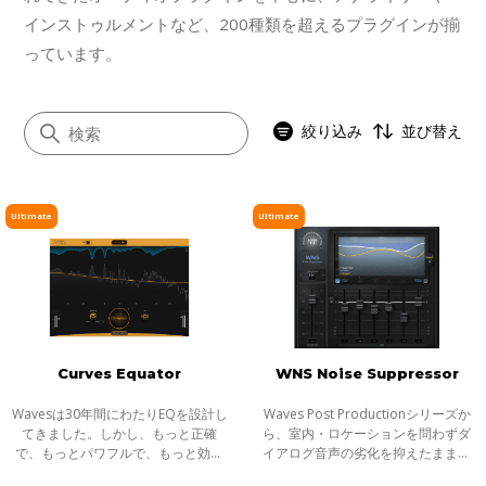
インストゥルメントなど、200種類を超えるプラグインが揃
っています。
絞り込み
並び替え
Ultimate
Ultimate
すべて
イコライザー
ダイナミクス
ボーカル
Curves Equator
WNS Noise Suppressor
マスタリング
サチュレーション／ディストーション
Wavesは30年間にわたりEQを設計し
Waves Post Productionシリーズか
てきました。しかし、もっと正確
ら、室内・ロケーションを問わずダ
モジュレーション
で、もっとパワフルで、もっと効率
イアログ音声の劣化を抑えたまま処
的で、さらに楽しいEQがあったらど
理が可能なマルチバンド・ノイズ・
ステレオイメージャー