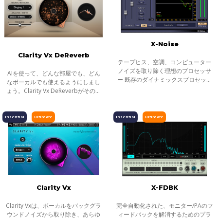
X-Noise
Clarity Vx DeReverb
テープヒス、空調、コンピューター
ノイズを取り除く理想のプロセッサ
AIを使って、どんな部屋でも、どん
ー 既存のダイナミックスプロセッサ
なボーカルでも使えるようにしまし
ーに似た誰にでも使いやすいX-Noise
ょう。Clarity Vx DeReverbがその作
は 各トラック、コンプリートミッ
業を代行し、プロフェッショナルな
クス、損傷した録音などからテープ
サウンドのボーカルとダイアログの
ヒス、
レコーディングを瞬時に、最高の忠
Essential
Ultimate
Essential
Ultimate
実度で
Clarity Vx
X-FDBK
Clarity Vxは、ボーカルをバックグラ
完全自動化された、モニター/PAのフ
ウンドノイズから取り除き、あらゆ
ィードバックを解消するためのプラ