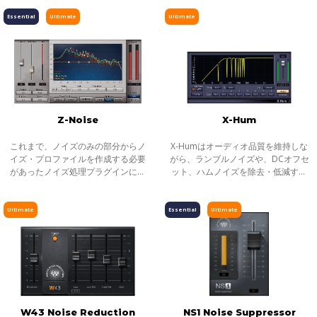
うでしょう？近年、スタジオのテク
サプレッサー WNS = Waves Noise
ピッチ／タイムシフト
ノロジーとワークフローのほとんど
Suppressorは、Waves Post
Essential
Ultimate
Ultimate
すべての面
Productionシリー
ディレイ／リバーブ
エフェクト
インストゥルメント
ギター／ベース
メーター
Z-Noise
X-Hum
ノイズリダクション
これまで、ノイズのみの部分からノ
X-Humはオーディオ品質を維持しな
サラウンド
イズ・プロファイルを作成する必要
がら、ランブルノイズや、DCオフセ
があったノイズ処理プラグインに、
ット、ハムノイズを除去・低減する
ヘッドフォンミキシング
再生中にリアルタイムにノイズ・プ
プラグインです。ハムノイズは、グ
ロファイルを検出するアダプティ
ランドループ回路に問題が発生した
ライブソリューション
ブ・モードを追加したZ-Noise。ミッ
際に引き起こされ、通常その国で使
Ultimate
Essential
Ultimate
チャンネルストリップ
クス素材
用されて
ハーモニックエンハンサー
W43 Noise Reduction
NS1 Noise Suppressor