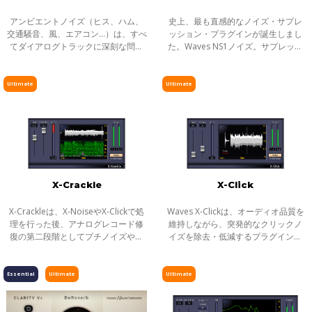
アンビエントノイズ（ヒス、ハム、
史上、最も直感的なノイズ・サプレ
交通騒音、風、エアコン…）は、すべ
ッション・プラグインが誕生しまし
てダイアログトラックに深刻な問題
た。Waves NS1ノイズ。サプレッサ
をもたらします。 Waves W43 ノイ
ーはセリフと不要なノイズを高度に
ズリダクション・プラグインが、こ
自動認識し、状況に応じて自動調整
れらのノイズの悩みを解消してくれ
しながらノイズを除去します。ポス
Ultimate
Ultimate
ます。
ト・プロ
X-Crackle
X-Click
X-Crackleは、X-NoiseやX-Clickで処
Waves X-Clickは、オーディオ品質を
理を行った後、アナログレコード修
維持しながら、突発的なクリックノ
復の第二段階としてプチノイズや表
イズを除去・低減するプラグインで
面の傷から生じるクラックルノイズ
す。デジタルスイッチングやクロス
を除去するプラグインです。クラッ
トークから生じる鋭いスパイク波形
クルとは、オーディオ波形上に点在
はもちろん、78回転のSPレコードや
Essential
Ultimate
Ultimate
する、
通常の