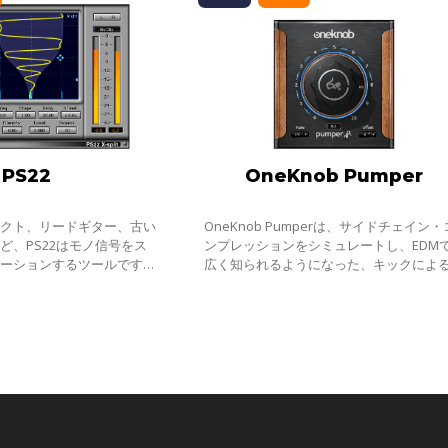
PS22
OneKnob Pumper
ェクト、リードギター、古い
OneKnob Pumperは、サイドチェイン・
ど、PS22はモノ信号をス
ンプレッションをシミュレートし、EDM
レーションするツールです。
広く知られるようになった、キックによ
したり、ステレオミックスの
ッキング=ポンピング効果を、素早く簡単
グの再調整にも使用可能で
得るために設計されたプラグインです。