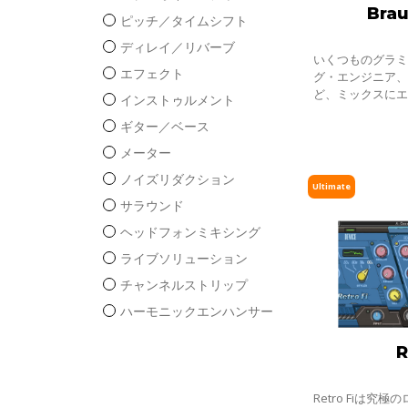
Brau
ピッチ／タイムシフト
ディレイ／リバーブ
いくつものグラ
エフェクト
グ・エンジニア
ど、ミックスに
インストゥルメント
ることに長けた
ギター／ベース
ルド・プレイ、
ス・
メーター
ノイズリダクション
Ultimate
サラウンド
ヘッドフォンミキシング
ライブソリューション
チャンネルストリップ
ハーモニックエンハンサー
R
Retro Fiは