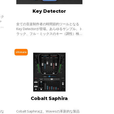
Key Detector
ック
や
全ての音楽制作者の時間節約ツールとなる
とな
Key Detectorが登場。あらゆるサンプル、ト
ラック、フル・ミックスのキー（調性）検出
を手作業ではなくAIに任せましょう。
Ultimate
Cobalt Saphira
適な
Cobalt Saphiraは、Wavesの革新的な製品