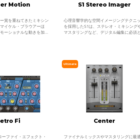
er Motion
S1 Stereo Imager
ミー賞を重ねてきたミキシン
心理音響学的な空間イメージングテクニ
、マイケル・ブラウアーほ
を採用したS1は、ステレオ・ミキシング
エモーショナルな動きを加え
マスタリングなど、デジタル編集に必須
人物は多くありません。コー
るプラグインです。
ジョンメイヤー、ジェイム
Ultimate
etro Fi
Center
究極のローファイ・エフェクト・
ファイナルミックスやマスタリングに最