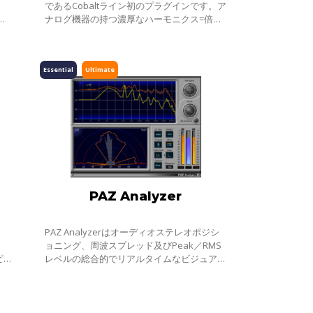
であるCobaltライン初のプラグインです。ア
ツ
ナログ機器の持つ濃厚なハーモニクス=倍音
す。
の歪みを生成し、トラックに音楽的な奥行き
ゼ
と＂つながり＂を加えることのできる、先進
的な
Essential
Ultimate
PAZ Analyzer
PAZ Analyzerはオーディオステレオポジシ
、
ョニング、周波スプレッド及びPeak／RMS
ピ
レベルの総合的でリアルタイムなビジュアル
を与
効果を生成します。PAZは人間の聴覚特性に
の
基づいた52バンド（最大68バンド）のリア
ルタイム