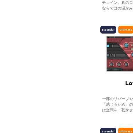
チェイン。真の
ならではの温か
惑的でノスタル
てを備えていま
Essential
Ultimate
Lo
一部のリバーブ
「感じるため」のツー
は空間を「聴か
Lofi Space
ドを作り出す最
Essential
Ultimate