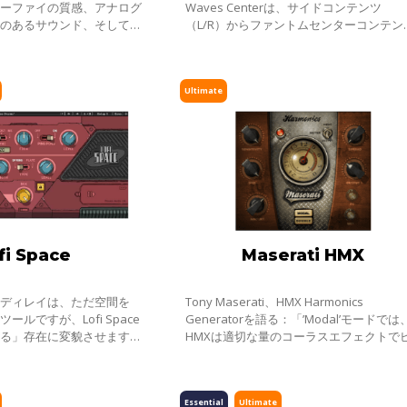
ローファイの質感、アナログ
Waves Centerは、サイドコンテンツ
みのあるサウンド、そして魅
（L/R）からファントムセンターコンテン
ジックなムードを作り出す全
を分離させる革新的な新プロセッサーで
す。ヴィンテージカセットテ
Centerを使えば、ファントムセンターを
ロにでき、
Ultimate
fi Space
Maserati HMX
やディレイは、ただ空間を
Tony Maserati、HMX Harmonics
ルですが、Lofi Space
Generatorを語る：「’Modal’モードでは
せる」存在に変貌させます。
HMXは適切な量のコーラスエフェクトで
は、注目を集め、耳に残るサウン
アノをワイドにし、ボーカルデモに生命
適なエフェクト。鮮やかなサ
え、Wurlitzerの存在感を際だたせる、こ
世のものとは思え
Essential
Ultimate