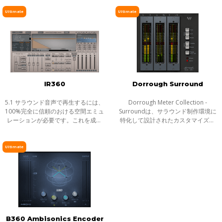
Surround Processorは、2chのステ
り、Atmosやその他のイマーシブフ
ピッチ／タイムシフト
レオ素材を5.0ch/5.1chのサラウンド
ォーマットで音楽をミックスする際
Ultimate
Ultimate
ソースへとリ
のバス処理
ディレイ／リバーブ
エフェクト
インストゥルメント
ギター／ベース
メーター
IR360
Dorrough Surround
ノイズリダクション
5.1 サラウンド音声で再生するには、
Dorrough Meter Collection -
サラウンド
100%完全に信頼のおける空間エミュ
Surroundは、サラウンド制作環境に
レーションが必要です。これを成し
特化して設計されたカスタマイズ・
ヘッドフォンミキシング
遂げる為には、比類無き正確さと、
メーターを持つ、プロフェッショナ
コンボリューション・リバーブのコ
ルなメーター・プラグインDorrough
ライブソリューション
ントロールが必要となります。そし
Meter Collectionの完全版です。 ス
Ultimate
チャンネルストリップ
て、そ
テレオ版に
ハーモニックエンハンサー
B360 Ambisonics Encoder