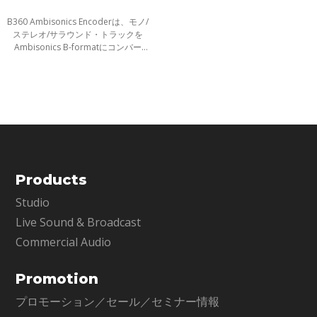
B360 Ambisonics Encoderは、モノ/
ステレオ/サラウンド・トラックを
Ambisonics B-formatにコンバー
ト、ミックスが可能なプラグインで
す。Youtube360、Facebook 360そ
してVRと、Ambisonics による360°
オーディオミッ
Products
Studio
Live Sound & Broadcast
Commercial Audio
Promotion
プロモーション／セール／セミナー情報