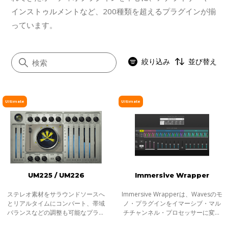
インストゥルメントなど、200種類を超えるプラグインが揃
っています。
絞り込み
並び替え
Ultimate
Ultimate
すべて
イコライザー
ダイナミクス
ボーカル
UM225 / UM226
Immersive Wrapper
マスタリング
サチュレーション／ディストーション
ステレオ素材をサラウンドソースへ
Immersive Wrapperは、Wavesのモ
とリアルタイムにコンバート、帯域
ノ・プラグインをイマーシブ・マル
モジュレーション
バランスなどの調整も可能なプラグ
チチャンネル・プロセッサーに変換
イン。UM225/UM226 Stereo-to-
する革新的なツールです。これによ
ステレオイメージャー