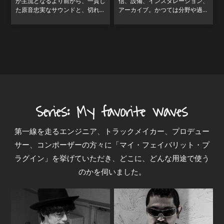
が主流となるより前から、一貫し
信、設備、インスタレーション、
た原音忠実なサウンドと、切れ味
アーカイブ。かつては分野や過程
の良いEQ、そしてダイナミクス
ごとに専業だったサウンドに関わ
プロセッシングも組み込んだアナ
る多くの作業は、近年ますます複
ログコンソールの完全体を追求し
雑にクロスオーバーするようにな
てきたのは、他ならぬSo
っています。音楽制作だ
第一線を走るエンジニア、トラックメイカー、プロデュー
サー、コンポーザーの方々に「マイ・フェイバリット・プ
ラグイン」を挙げていただき、どこに、どんな用途で使う
のかを伺いました。