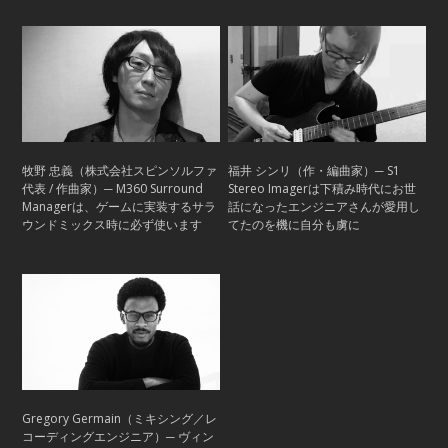
牧野 忠義（株式会社スピンソルファ
福井 シンリ（作・編曲家）─ S1
代表 / 作曲家）─ M360 Surround
Stereo Imagerは下積み時代にお世
Managerは、ゲームに実装するサラ
話になったエンジニアさんが愛用し
ウンドミックス時に必ず使います
てたのを機に自分も虜に
Gregory Germain（ミキシング／レ
コーディングエンジニア）─ ヴィン