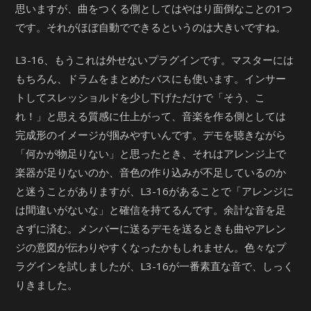
思いますが、曲をつくる側としてはやはり面倒なことの1つ
です。それがほぼ自動でできるというのは大きいですね。
L3-16、もうこれは外せないプラグインです。マスターには
もちろん、ドラムをまとめたバスにも使います。インサー
トしてスレッショルドを少し下げただけで「そう、こ
れ！」と思える質感に仕上がって、音楽を作る側としては
完成形のイメージが掴みやすいんです。デモを聴きながら
「何かが物足りない」と思ったとき、それはアレンジ上で
楽器が足りないのか、音色の作り込みが不足しているのか
と迷うことがありますが、L3-16があることで「アレンジに
は間違いがないな」と確信を持てるんです。余計な音を足
さずに済む。メンバーに送るデモを送るときも曲やアレン
ジの意図が伝わりやすくなったかもしれません。色々なプ
ラグインを試しましたが、L3-16が一番素直な音で、しっく
りきました。