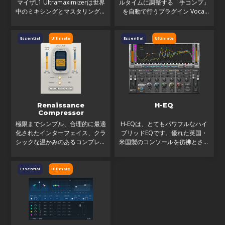
マイザL1 Ultramaximizerは世界
ルタイムに調整する「手コンプ」
中のミキシングとマスタリングに
を自動で行うプラグイン Vocal
革命をもたらしました。続くL2
Riderは、ボーカル・レベル・オ
Ultramaximizerがもたらしたサ
ートメーションに革命を起こしま
ウンドは、いまでも世界中のヒッ
す。用途も、使い方も、他の
Essential
Ultimate
Essential
Ultimate
トレコードやメジャーな映
Wavesプラグイン同様、非常
Renaissance
H-EQ
Compressor
極限までシンプル、合理的に最適
H-EQは、とてもパワフルなハイ
化されたインターフェイス、クラ
ブリッドEQです。優れた英国・
シックな温かみのあるコンプレッ
米国製のコンソールを彷彿とさせ
ションがRenaissance
る、ヴィンテージ、モダン、そし
Compressor（RCompressor）
てデジタルEQ7種類を惜しみなく
最大の特長です。Wavesの名作プ
投入。新たに開発された、左右非
Essential
Ultimate
ラグインC1 Parametric
対称カーブ設定の可能なベ
Companderと、L