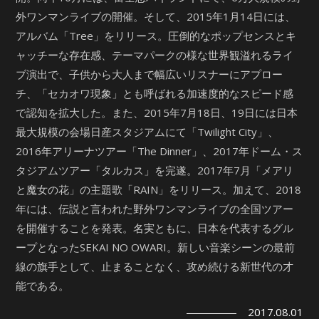
外ワンマンライブの開催。そして、2015年1月14日には、
アルバム「Tree」をリリース。圧倒的なポップセンスとキ
ャッチーな存在感、テーマパークの様な世界観溢れるライ
ブ演出で、子供から大人まで幅広いリスナーにアプロー
チ、「セカオワ現象」とも呼ばれる加速度的なスピード感
で認知を拡大した。また、2015年7月18日、19日には日本
最大規模の会場日産スタジアムにて「Twilight City」、
2016年アリーナツアー「The Dinner」、2017年ドーム・ス
タジアムツアー「タルカス」を完遂。2017年7月「メアリ
と魔女の花」の主題歌「RAIN」をリリース。加えて、2018
年には、伝説と言われた野外ワンマンライブの全国ツアー
を開催することを発表。名実ともに、日本を代表するグル
ープとなったSEKAI NO OWARI。新しい音楽シーンの最前
線の旗手として、止まることなく、攻め続ける新世代の才
能である。
2017.08.01