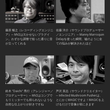
藤原 暢之（レコーディングエンジニ
佐藤 洋介（サウンドプロデューサー
ア）─ MV2は欠かせないプラグイ
／エンジニア）─ Manny Marroquin
ン。わずかな調整で狙った通りに音
Delayを使った瞬間、嘘のように全
が立ってくれる
ての悩みが解決されたほど
鈴木 "Daichi" 秀行（アレンジャー／
芦沢 英志（サウンドクリエイター）
プロデューサー）─ MV2はコンプで
─ Infected Mushroom Pusherは、
もリミッターでも得られないような
とにかくMAGICですよ！MAGICを上
自然な仕上がりが好きですね
げるだけで音像が前にきます