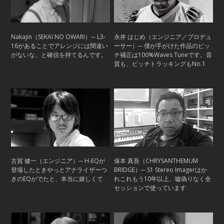
Nakajin（SEKAI NO OWARI）─ L3-
永井 はじめ（エンジニア／プロデュ
16があることでアレンジには間違い
ーサー）─ 僕が手がけた作品のピッ
がないな、と確信を持てるんです。
チ補正は100%Waves Tuneです。音
質も、ピッチトラッキングもNo.1
古賀 健一（エンジニア）─ H-EQが
保本 真吾（CHRYSANTHEMUM
登場したときやっとアナライザーつ
BRIDGE）─ S1 Stereo Imagerはか
きのEQがでたと、本当に嬉しくて
れこれもう10年以上、嘘偽りなく全
セッションで使っています