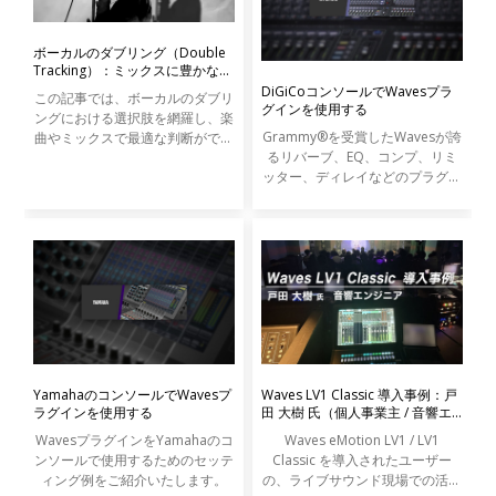
ボーカルのダブリング（Double
Tracking）：ミックスに豊かな厚
みをもたらすアプローチ
DiGiCoコンソールでWavesプラ
この記事では、ボーカルのダブリ
グインを使用する
ングにおける選択肢を網羅し、楽
Grammy®を受賞したWavesが誇
曲やミックスで最適な判断ができ
るリバーブ、EQ、コンプ、リミ
るような知識とテクニックを解説
ッター、ディレイなどのプラグイ
します。
ンを、DiGiCo SDシリーズやS21
コンソールから直接コントロール
することが可能です。Wavesプラ
グインは最高峰のレコーディン
YamahaのコンソールでWavesプ
Waves LV1 Classic 導入事例：戸
ラグインを使用する
田 大樹 氏（個人事業主 / 音響エ
ンジニア）
WavesプラグインをYamahaのコ
Waves eMotion LV1 / LV1
ンソールで使用するためのセッテ
Classic を導入されたユーザー
ィング例をご紹介いたします。
の、ライブサウンド現場での活用