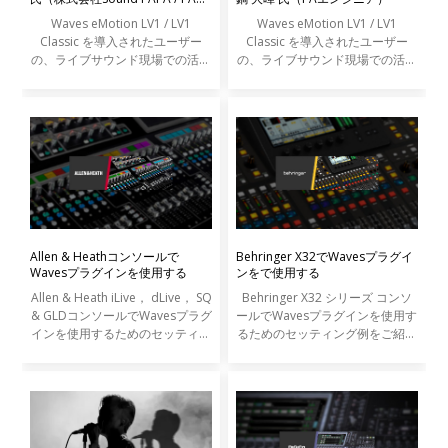
ンジニア）
Waves eMotion LV1 / LV1
Waves eMotion LV1 / LV1
Classic を導入されたユーザー
Classic を導入されたユーザー
の、ライブサウンド現場での活用
の、ライブサウンド現場での活用
事例をご紹介します。
事例をご紹介します。
Allen & Heathコンソールで
Behringer X32でWavesプラグイ
Wavesプラグインを使用する
ンをで使用する
Allen & Heath iLive， dLive， SQ
Behringer X32 シリーズ コンソ
& GLDコンソールでWavesプラグ
ールでWavesプラグインを使用す
インを使用するためのセッティン
るためのセッティング例をご紹介
グ例をご紹介いたします。
いたします。