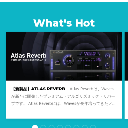
Dan
What's Hot
Atlas Reverbは、Waves
【新製品】ATLAS REVERB
が新たに開発したプレミアム・アルゴリズミック・リバー
ブです。 Atlas Reverbには、Wavesが長年培ってきたノウ
ハウをもとに、一から設計した完全新規のアルゴリズムを
搭載。周波数特性や密度、初期反射、モジュレーション、
奥行き感に至るまで、数値に頼らず人間の「耳」を基準に