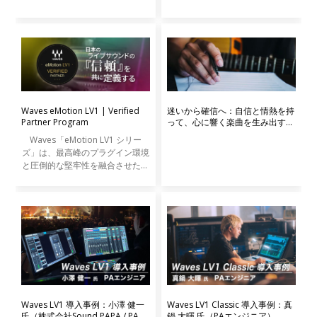
Waves eMotion LV1 | Verified
迷いから確信へ：自信と情熱を持
Partner Program
って、心に響く楽曲を生み出す5
つのヒント
Waves「eMotion LV1 シリー
ズ」は、最高峰のプラグイン環境
と圧倒的な堅牢性を融合させた次
世代のデジタルコンソールです。
本プロジェクトは、日本の第一線
で活躍するトップエンジニアを
「Verification Partner」
Waves LV1 導入事例：小澤 健一
Waves LV1 Classic 導入事例：真
氏（株式会社Sound PAPA / PAエ
鍋 大暉 氏（PAエンジニア）