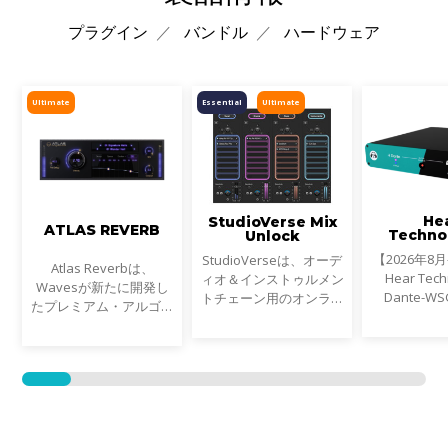
プラグイン
バンドル
ハードウェア
Ultimate
Essential
Ultimate
He
StudioVerse Mix
ATLAS REVERB
Techno
Unlock
Dante-
【2026年8
StudioVerseは、オーデ
Atlas Reverbは、
Hear Tech
ィオ＆インストゥルメン
Wavesが新たに開発し
Dante-W
トチェーン用のオンライ
たプレミアム・アルゴリ
Dante™ネ
ン・プリセット・ライブ
ズミック・リバーブで
Waves Sou
ラリです。StudioVerse
す。
ットワーク
Mix UnlockはDAW内で
ンパクトな
リアルタイムに動作し、
リッジです。
完成済みのミックス、サ
eMotion 
ンプル、ループ素材を瞬
SuperRa
時に解