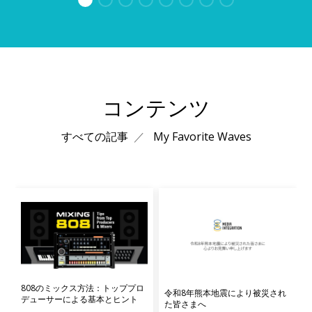
徹底的なチューニングを施しました。 「手持ちのリバーブ
はいくつかあるけれど、スペックよりも『聴いた瞬間の説
得力』で選びたい」——Atlas Reverbは、そんな理想の空
間を追い求めるクリエイターのためのソリューションで
す。 クラシック・リバーブならではの美しい余韻と、デジ
タル名機を思わせる多彩なキャラクターを1台に凝縮。音
コンテンツ
数の多い現代のミックスでも埋もれない、圧倒的な奥行き
と立体感を生み出します。
すべての記事
My Favorite Waves
808のミックス方法：トッププロ
令和8年熊本地震により被災され
デューサーによる基本とヒント
た皆さまへ