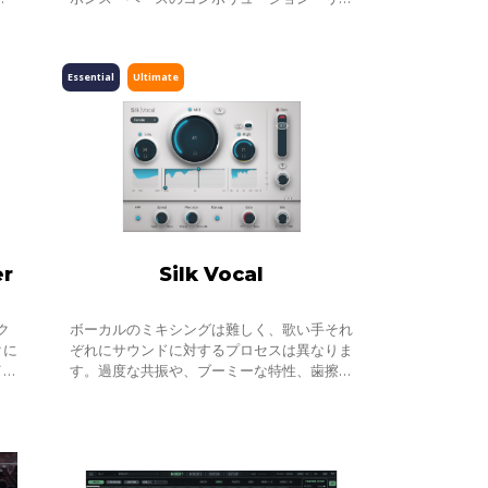
ア
ーブです。低レーテンシー、リアルタイム・
言っ
パフォーマンスによりライヴ・ユースに最適
Essential
Ultimate
er
Silk Vocal
イク
ボーカルのミキシングは難しく、歌い手それ
クに
ぞれにサウンドに対するプロセスは異なりま
イン
す。過度な共振や、ブーミーな特性、歯擦音
間に
など、ボーカルがミックスになじまない要素
自動
も多く、それらを取り除くには、時間と知識