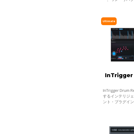
ティ・ワン・パ
8500万もの楽
ミネート
Ultimate
InTrigger
InTrigger Dru
するインテリジ
ント・プラグイ
を超え、ゴース
リードを高精度