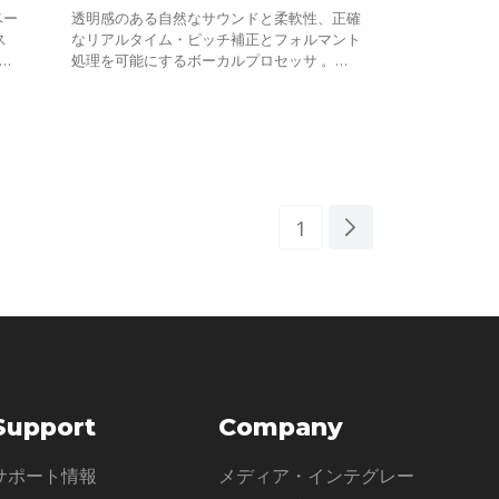
ベー
透明感のある自然なサウンドと柔軟性、正確
ス
なリアルタイム・ピッチ補正とフォルマント
on
処理を可能にするボーカルプロセッサ 。フ
に
レージング、エモーション、デリバリーをす
。
べて搭載し、素晴らしいボーカル・テイクを
1
Support
Company
サポート情報
メディア・インテグレー