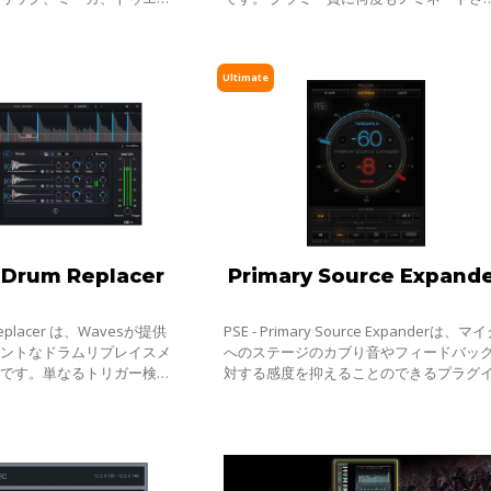
イロッツを手がけ、累計
た経歴を持つグレッグ・ウェルズは、ピ
曲売上数を持つグラミー賞ノ
ノ・サウンドを知り抜いた人物の一人と
て
Ultimate
 Drum Replacer
Primary Source Expand
m Replacer は、Wavesが提供
PSE - Primary Source Expanderは、マ
ェントなドラムリプレイスメ
へのステージのカブり音やフィードバッ
ンです。単なるトリガー検出
対する感度を抑えることのできるプラグ
トノート・ダイナミクス・ブ
です。音楽フレーズを検知し、フレーズ
に解析し、プロフェッショナ
あるアイドルの状態のマイク・レベルを