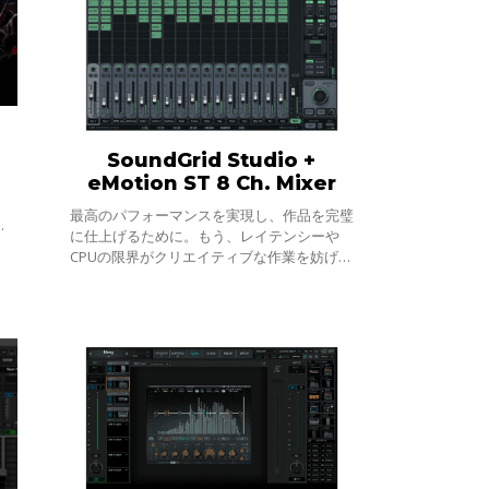
SoundGrid Studio +
eMotion ST 8 Ch. Mixer
最高のパフォーマンスを実現し、作品を完璧
ソ
に仕上げるために。もう、レイテンシーや
ント
CPUの限界がクリエイティブな作業を妨げる
スト
ことは無くなります。SoundGridをスタジ
オの中核にすることで、プラグインを使って
リアル