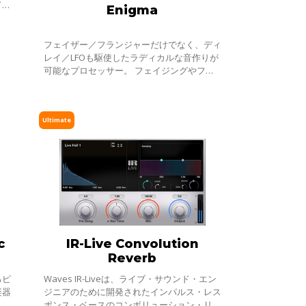
ドバ
Enigma
イズ
な問
フェイザー／フランジャーだけでなく、ディ
レイ／LFOも駆使したラディカルな音作りが
可能なプロセッサー。 フェイジングやフラ
ンジングを超えた今までにないエフェクト
で、あなたの音をねじったり、曲げ伸ばした
り、
Ultimate
c
IR-Live Convolution
Reverb
るピ
Waves IR-Liveは、ライブ・サウンド・エン
楽器
ジニアのために開発されたインパルス・レス
れ
ポンス・ベースのコンボリューション・リバ