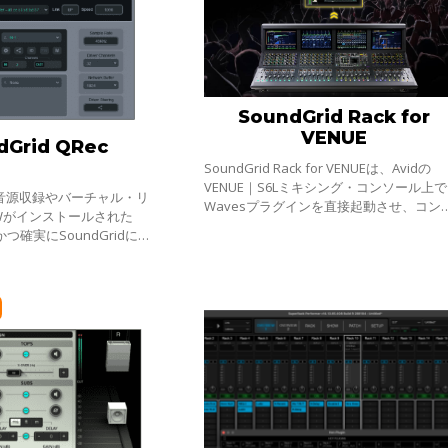
SoundGrid Rack for
VENUE
dGrid QRec
SoundGrid Rack for VENUEは、Avidの
VENUE｜S6Lミキシング・コンソール上で
ブ音源収録やバーチャル・リ
Wavesプラグインを直接起動させ、コン
Wがインストールされた
ールのノブから直感的なプラグインのコ
かつ確実にSoundGridに接
ロールを可能にするライセンスです。ホ
発された、とてもシンプルな
コンピュータ
です。QRecを使うこと