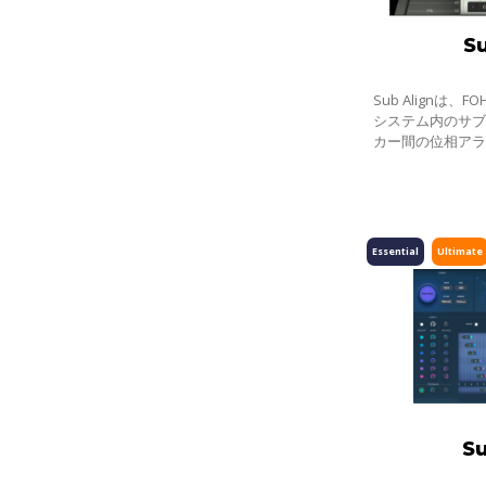
Su
Sub Alignは
システム内のサブ
カー間の位相ア
グインです。小
サブがトップス
ス
Essential
Ultimate
S