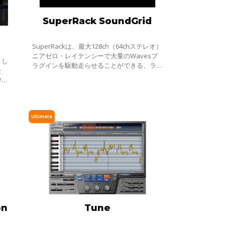
SuperRack SoundGrid
SuperRackは、最大128ch（64chステレオ）
ニアゼロ・レイテンシーで大量のWavesプ
まし
ラグインを駆動走らせることができる、ライ
た
ブサウンドとブロードキャスト・ミキサーの
/O
ための最新のプラグイン・ラックです。
3プ
必要
Ultimate
on
Tune