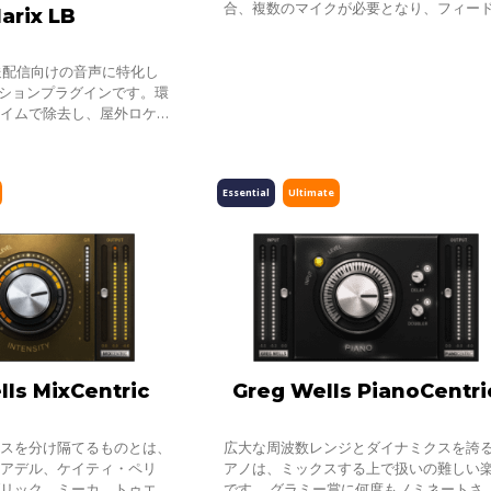
合、複数のマイクが必要となり、フィー
larix LB
ック、望まないコムフィルター効果、ノ
の増加、人の話し声の重なりなど、様々
は、放送配信向けの音声に特化し
クションプラグインです。環
タイムで除去し、屋外ロケや
イブ配信など、ライブ音声の
に最適です。
Essential
Ultimate
lls MixCentric
Greg Wells PianoCentri
クスを分け隔てるものとは、
広大な周波数レンジとダイナミクスを誇
？アデル、ケイティ・ペリ
アノは、ミックスする上で扱いの難しい
ブリック、ミーカ、トゥエン
です。 グラミー賞に何度もノミネートさ