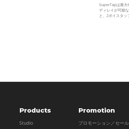
SuperTapは
ディレイが可能な
と、2ボイスタッ
インで構成され
フェクトプラグ
Products
Promotion
Studio
プロモーション／セー