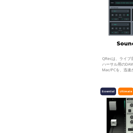
Soun
QRecは、ライ
ハーサル用のDA
Mac/PCを、迅速
続するために開
アプリケーション
で、簡単な設定
Essential
Ultimate