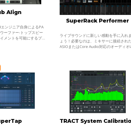
b Align
SuperRack Performer
、FOHエンジニア自身によるPA
ウーファー-トップスピー
ライブサウンドに新しい感動を手に入れ
ライメントを可能にするプラ
ょう！必要なのは、ミキサーに接続され
規模なヴェニューのように、
ASIOまたはCore Audio対応のオーディオI
ピーカーに固定され、かつシ
と、MacやPC上で動作するWavesとVST
ラグインだけで、追加のハードウェアは
ありま
uperTap
TRACT System Calibrati