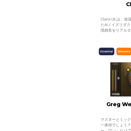
C
Clarix LB 
たAIノイズリダ
境雑音をリアル
リポーター、ラ
トリートメント
Essential
Ultimate
Greg We
マスターとミッ
一体何でしょう
ー、ワン・リパ