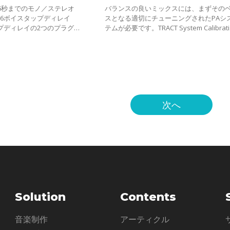
最大6秒までのモノ／ステレオ
バランスの良いミックスには、まずその
6ボイスタップディレイ
スとなる適切にチューニングされたPAシ
プディレイの2つのプラグ
テムが必要です。TRACT System Calibrati
た多用途ディレイ＆エコーエ
は、あらゆるPAシステムを、素早く簡単
インです。
チューニングするためのプラグインです
Ration
次へ
Solution
Contents
ル
音楽制作
アーティクル