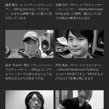
藤原 暢之（レコーディングエンジニ
佐藤 洋介（サウンドプロデューサー
ア）─ MV2は欠かせないプラグイ
／エンジニア）─ Manny Marroquin
ン。わずかな調整で狙った通りに音
Delayを使った瞬間、嘘のように全
が立ってくれる
ての悩みが解決されたほど
鈴木 "Daichi" 秀行（アレンジャー／
芦沢 英志（サウンドクリエイター）
プロデューサー）─ MV2はコンプで
─ Infected Mushroom Pusherは、
もリミッターでも得られないような
とにかくMAGICですよ！MAGICを上
自然な仕上がりが好きですね
げるだけで音像が前にきます