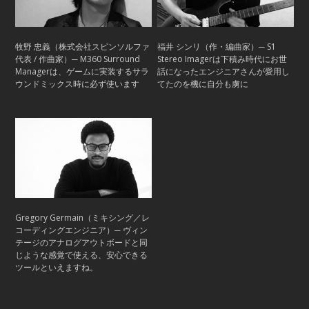
牧野 忠義（株式会社スピンソルファ
福井 シンリ（作・編曲家）─ S1
代表 / 作曲家）─ M360 Surround
Stereo Imagerは下積み時代にお世
Managerは、ゲームに実装するサラ
話になったエンジニアさんが愛用し
ウンドミックス時に必ず使います
てたのを機に自分も虜に
Gregory Germain（ミキシング／レ
コーディングエンジニア）─ ヴィン
テージのアナログアウトボードと同
じような感覚で使える、安心できる
ツールといえますね。