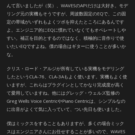
んて言いましたが（笑）、WAVESのAPIだけは大好き。モデ
リング元の実機もそうですが、周波数固定のEQで、この固
定の帯域がいずれもよくツボを抑えたところにあるんです
よ。エンジニア的にEQに慣れていなくてもオペレートしや
すい。補正を目的とするのではなく、積極的に音作りで使
いたいEQですよね。僕の場合はギターに使うことが多いか
な。
クリス・ロード・アルジが所有している実機をモデリング
したというCLA-76、CLA-3Aもよく使います。実機もよく使
いますが、これらはプラグインとしてかなり完成度が高く
て愛用していますね。他にはグレッグ・ウェルズ監修の
Greg Wells Voice CentricやPiano Centricは、シンプルなの
に出音がよくて気に入っていて、つい先日も使いました。
僕はミックスをすることもありますが、多くの場合ミック
スはエンジニアさんにお任せすることが多いので、WAVES