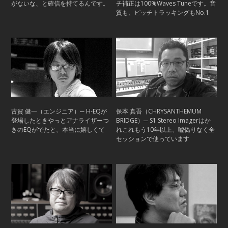
がないな、と確信を持てるんです。
チ補正は100%Waves Tuneです。音
質も、ピッチトラッキングもNo.1
古賀 健一（エンジニア）─ H-EQが
保本 真吾（CHRYSANTHEMUM
登場したときやっとアナライザーつ
BRIDGE）─ S1 Stereo Imagerはか
きのEQがでたと、本当に嬉しくて
れこれもう10年以上、嘘偽りなく全
セッションで使っています