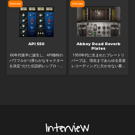
に馴染む、完璧なボーカル・サウ
Ultimate
Ultimate
ンドをつくり上げるた
API 550
Abbey Road Reverb
Plates
60年代後半に誕生し、API独特の
1950年代に生まれたプレートリ
パワフルかつ滑らかなキャクター
バーブは、現在まであらゆる音楽
を決定づけた伝説的レシプロ・イ
レコーディングに欠かせない要素
コライザーを、プラグインで再現
であり続けています。60〜70年
代、ビートルズやピンク・フロイ
ドを始めとする先駆的バンドに頻
繁に使用されたのがアビー