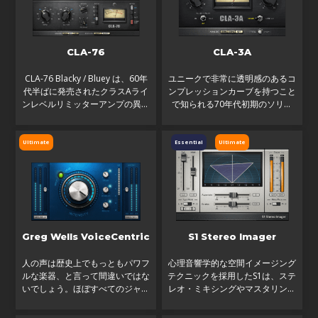
CLA-76
CLA-3A
CLA-76 Blacky / Bluey は、60年
ユニークで非常に透明感のあるコ
代半ばに発売されたクラスAライ
ンプレッションカーブを持つこと
ンレベルリミッターアンプの異な
で知られる70年代初期のソリッ
る2つのバージョンにインスパイ
ドステートユニットをベースに開
アされています。＂Blacky＂と＂
発されたCLA-3Aは、実機同様に
Bluey＂の両バージョンも、オリ
素早いレスポンスと繊細な倍音歪
Ultimate
Essential
Ultimate
ジナル機と同様にスタジ
みを提供します。オリジナ
Greg Wells VoiceCentric
S1 Stereo Imager
人の声は歴史上でもっともパワフ
心理音響学的な空間イメージング
ルな楽器、と言って間違いではな
テクニックを採用したS1は、ステ
いでしょう。ほぼすべてのジャン
レオ・ミキシングやマスタリング
ルでボーカルは非常に重要な地位
など、デジタル編集に必須となる
を占めています。ミックスで自然
プラグインです。