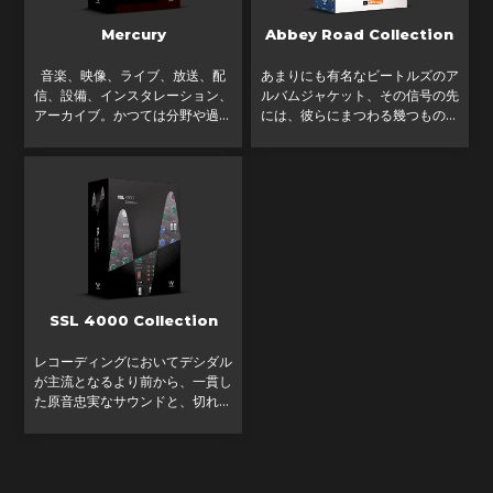
Mercury
Abbey Road Collection
音楽、映像、ライブ、放送、配
あまりにも有名なビートルズのア
信、設備、インスタレーション、
ルバムジャケット、その信号の先
アーカイブ。かつては分野や過程
には、彼らにまつわる幾つもの逸
ごとに専業だったサウンドに関わ
話と、音響実験によって作り上げ
る多くの作業は、近年ますます複
られた名作アルバムの誕生地があ
雑にクロスオーバーするようにな
ります。音楽に伝説はつきもので
っています。音楽制作だ
すか、21世紀の音楽、
SSL 4000 Collection
レコーディングにおいてデシダル
が主流となるより前から、一貫し
た原音忠実なサウンドと、切れ味
の良いEQ、そしてダイナミクス
プロセッシングも組み込んだアナ
ログコンソールの完全体を追求し
てきたのは、他ならぬSo