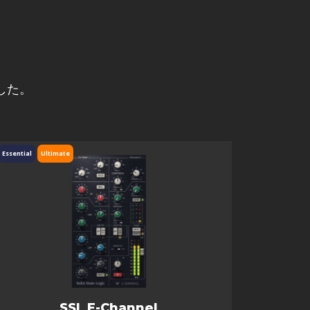
した。
Essential
Ultimate
SSL E-Channel