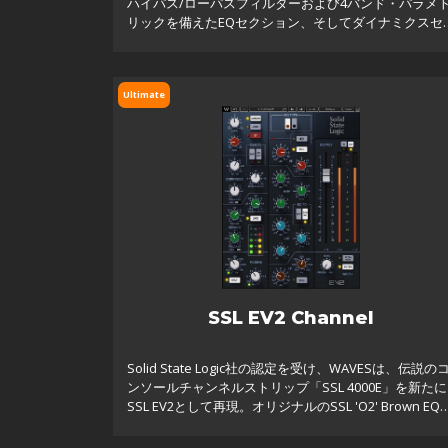
ハイパス/ローパスフィルターおよび4バンド・パラメ
リックを備えたEQセクション、そしてダイナミクスセ
クションで構成される、SSL 4000 Series-Gコンソール
搭載
Ultimate
SSL EV2 Channel
Solid State Logic社の認定を受け、WAVESは、伝説の
ンソールチャンネルストリップ「SSL 4000E」を新たに
SSL EV2として再現。オリジナルのSSL 'O2' Brown EQ
コンソールの豊かなマイクプリとライン入力を再現す