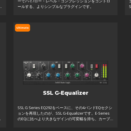
ト
ーでハイ/ロー・レベル・コンプレッションをコントロ
ールする、よりシンプルなプラグインです。
Ultimate
SSL G-Equalizer
コ
SSL G Series EQ292をベースに、その4バンドEQセクシ
ョンを再現したのが、SSL G-Equalizerです。E-Series
と
のEQに比べより大きなゲインの可変幅を持ち、カーブ
る
もわずかに変更、プリブースト・ディップ、プリカッ
ト・ラ