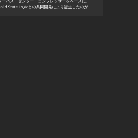
ターバス・センター・コンプレッサーをベースに、
Solid State Logicとの共同開発により誕生したのが
Waves SSL G-Master Buss Compressorです。実機の
コンソールで