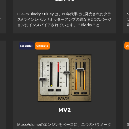
CLA-76 Blacky / Bluey は、60年代半ばに発売されたクラ
グ
スAラインレベルリミッターアンプの異なる2つのバージ
に
ョンにインスパイアされています。＂Blacky＂と＂
Bluey＂の両バージョンも、オリジナル機と同様にスタ
ジ
Essential
Ultimate
Ul
MV2
MaxxVolumeのエンジンをベースに、二つのパラメータ