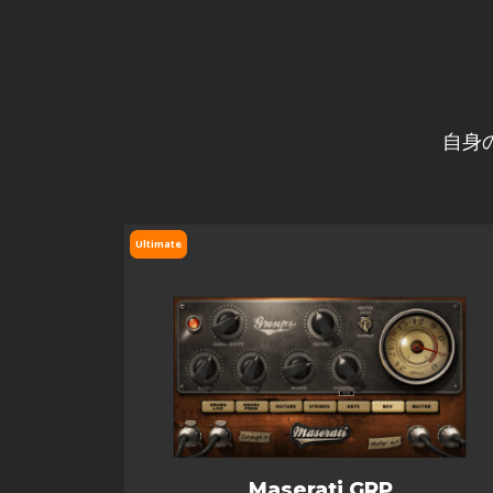
自身
Ultimate
Maserati GRP