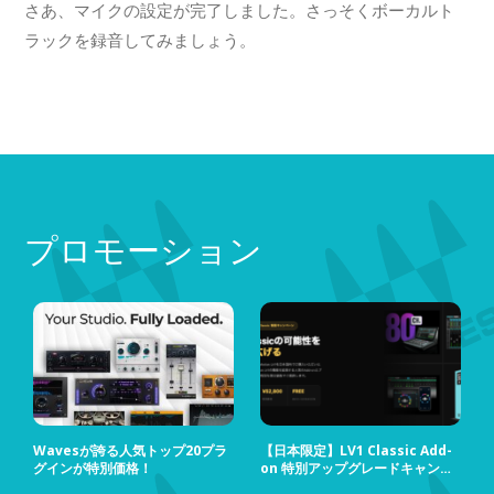
さあ、マイクの設定が完了しました。さっそくボーカルト
ラックを録音してみましょう。
プロモーション
Wavesが誇る人気トップ20プラ
【日本限定】LV1 Classic Add-
グインが特別価格！
on 特別アップグレードキャンペ
ーン