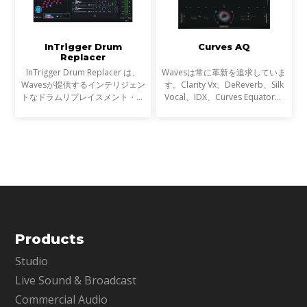
InTrigger Drum
Curves AQ
Replacer
InTrigger Drum Replacer は、
Wavesは常に革新を追求していま
Wavesが提供するインテリジェン
す。Clarity Vx、DeReverb、Silk
トなドラムリプレイスメント・プ
Vocal、IDX、Curves Equator、
ラグインです。単なるトリガー検
Sync Vxなどの開発を通じて、新
出を超え、ゴーストノート・ダイ
たなサウンド技術の限界を押し広
ナミクス・ブリードを高精度に解
げてきました。そして、ついに
析し、プロフェッショナ
EQにも革命が起こります。
Products
Studio
Live Sound & Broadcast
Commercial Audio