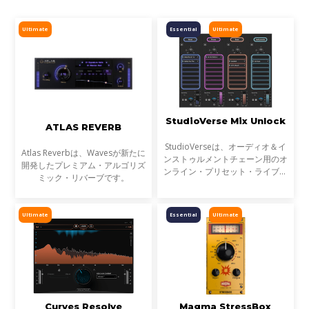
Ultimate
Essential
Ultimate
StudioVerse Mix Unlock
ATLAS REVERB
StudioVerseは、オーディオ＆イ
Atlas Reverbは、Wavesが新たに
ンストゥルメントチェーン用のオ
開発したプレミアム・アルゴリズ
ンライン・プリセット・ライブラ
ミック・リバーブです。
リです。StudioVerse Mix Unlock
はDAW内でリアルタイムに動作
し、完成済みのミックス、サンプ
Ultimate
Essential
Ultimate
ル、ループ素材を瞬時に解
Curves Resolve
Magma StressBox