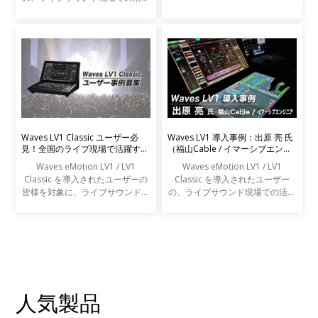
事例をご紹介します。
Waves LV1 Classic ユーザー必
Waves LV1 導入事例：出原 亮 氏
見！全国のライブ現場で活躍する
（福山Cable / イマーシブエンジ
エンジニアの声を募集します
ニア）
Waves eMotion LV1 / LV1
Waves eMotion LV1 / LV1
Classic を導入されたユーザーの
Classic を導入されたユーザー
皆様を対象に、ライブサウンドの
の、ライブサウンド現場での活用
現場での活用事例アンケートを実
事例をご紹介します。
施します。
人気製品