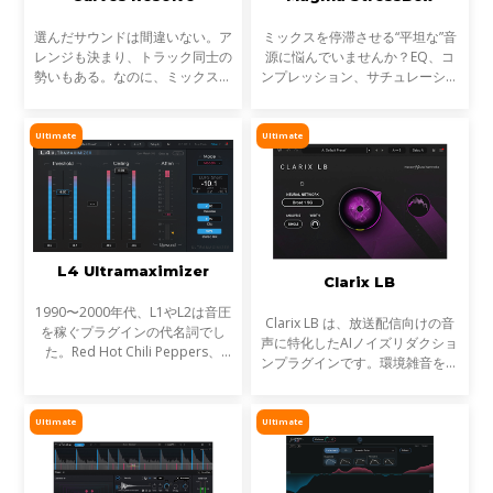
選んだサウンドは間違いない。ア
ミックスを停滞させる“平坦な”音
レンジも決まり、トラック同士の
源に悩んでいませんか？EQ、コ
勢いもある。なのに、ミックスが
ンプレッション、サチュレーショ
濁る... それは、複数のトラックが
ンを試しても、心踊るサウンドが
同じ周波数帯を奪い合っているか
出てこない…そんな時に活躍する
らです。これが音のマスキングと
のが StressBoxです。
Ultimate
Ultimate
言われる現象です。
L4 Ultramaximizer
Clarix LB
1990〜2000年代、L1やL2は音圧
Clarix LB は、放送配信向けの音
を稼ぐプラグインの代名詞でし
声に特化したAIノイズリダクショ
た。Red Hot Chili Peppers、
ンプラグインです。環境雑音をリ
Metallica、Timbalandなど、数
アルタイムで除去し、屋外ロケや
え切れない名盤に使われ、そのサ
リポーター、ライブ配信など、ラ
ウンドは世界を席巻しました。し
イブ音声のトリートメントに最適
Ultimate
Ultimate
かし今、音楽は単なる音圧では
です。