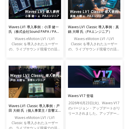
Waves LV1 導入事例：小澤 健一
Waves LV1 Classic 導入事例：真
氏（株式会社Sound PAPA / PAエ
鍋 大暉 氏（PAエンジニア）
ンジニア）
Waves eMotion LV1 / LV1
Waves eMotion LV1 / LV1
Classic を導入されたユーザー
Classic を導入されたユーザー
の、ライブサウンド現場での活用
の、ライブサウンド現場での活用
事例をご紹介します。
事例をご紹介します。
Waves V17 登場
2026年6月23日(火)、Waves V17
Waves LV1 Classic 導入事例：戸
のバージョン・アップデートがリ
田 大樹 氏（個人事業主 / 音響エ
リースされました。アップデート
ンジニア）
Waves eMotion LV1 / LV1
の内容は以下の通りです。
Classic を導入されたユーザー
の、ライブサウンド現場での活用