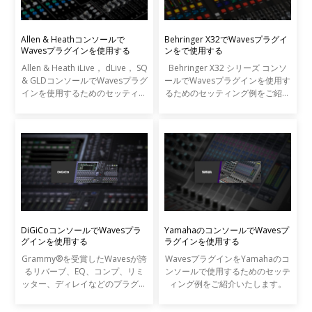
Allen & Heathコンソールで
Behringer X32でWavesプラグイ
Wavesプラグインを使用する
ンをで使用する
Allen & Heath iLive， dLive， SQ
Behringer X32 シリーズ コンソ
& GLDコンソールでWavesプラグ
ールでWavesプラグインを使用す
インを使用するためのセッティン
るためのセッティング例をご紹介
グ例をご紹介いたします。
いたします。
DiGiCoコンソールでWavesプラ
YamahaのコンソールでWavesプ
グインを使用する
ラグインを使用する
Grammy®を受賞したWavesが誇
WavesプラグインをYamahaのコ
るリバーブ、EQ、コンプ、リミ
ンソールで使用するためのセッテ
ッター、ディレイなどのプラグイ
ィング例をご紹介いたします。
ンを、DiGiCo SDシリーズやS21
コンソールから直接コントロール