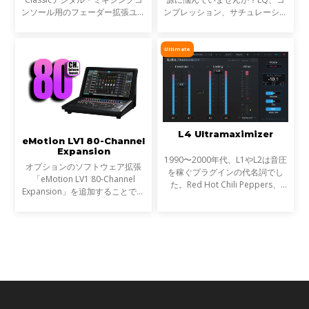
ンソール用のフェーダー拡張ユニ
ンプレッション、サチュレーショ
ットとして設計されたプレミアム
ンを試しても、心踊るサウンドが
なコントロールサーフェスです。
出てこない…そんな時に活躍する
モジュラー式のeMotion LV1シス
のが StressBoxです。
Ultimate
テムのフェーダーバンクと
L4 Ultramaximizer
eMotion LV1 80-Channel
Expansion
1990〜2000年代、L1やL2は音圧
オプションのソフトウェア拡張
を稼ぐプラグインの代名詞でし
「eMotion LV1 80-Channel
た。Red Hot Chili Peppers、
Expansion」を追加することで、
Metallica、Timbalandなど、数
お使いのLV1コンソール（LV1
え切れない名盤に使われ、そのサ
ClassicまたはLV1 64-channel
ウンドは世界を席巻しました。し
software license）を、最大80ス
かし今、音楽は単なる音圧では
テレオチャンネル／160インプッ
ト、