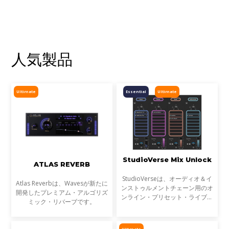
することが可能です。Wavesプラ
グインは最高峰のレコーディン
人気製品
Ultimate
Essential
Ultimate
StudioVerse Mix Unlock
ATLAS REVERB
StudioVerseは、オーディオ＆イ
Atlas Reverbは、Wavesが新たに
ンストゥルメントチェーン用のオ
開発したプレミアム・アルゴリズ
ンライン・プリセット・ライブラ
ミック・リバーブです。
リです。StudioVerse Mix Unlock
はDAW内でリアルタイムに動作
し、完成済みのミックス、サンプ
Ultimate