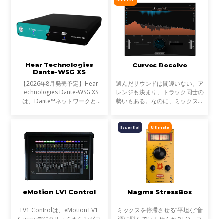
ル、ループ素材を瞬時に解
Hear Technologies
Curves Resolve
Dante-WSG XS
【2026年8月発売予定】Hear
選んだサウンドは間違いない。ア
Technologies Dante-WSG XS
レンジも決まり、トラック同士の
は、Dante™ネットワークと
勢いもある。なのに、ミックスが
Waves SoundGrid®ネットワー
濁る... それは、複数のトラックが
クを接続するコンパクトなオーデ
同じ周波数帯を奪い合っているか
ィオブリッジです。Waves
らです。これが音のマスキングと
Essential
Ultimate
eMotion LV1シリーズや
言われる現象です。
SuperRackシステムをDante
eMotion LV1 Control
Magma StressBox
LV1 Controlは、eMotion LV1
ミックスを停滞させる“平坦な”音
Classicデジタル・ミキシングコ
源に悩んでいませんか？EQ、コ