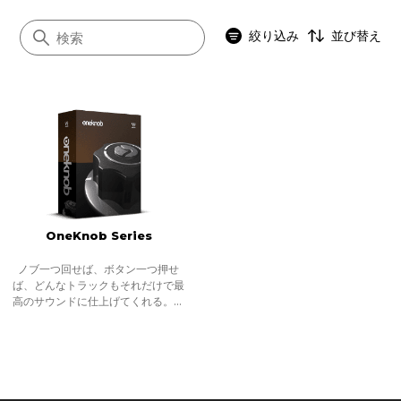
絞り込み
並び替え
すべて
アナログモデリング
シグネイチャー
ノイズリダクション
OneKnob Series
インストゥルメント
Abbey Road
ノブ一つ回せば、ボタン一つ押せ
ば、どんなトラックもそれだけで最
SSL 4000
高のサウンドに仕上げてくれる。ま
るでSFに出てくる未来の道具。それ
OneKnob
はミュージシャンやプロデューサー
だけでなく、エンジニアにとっても
夢のような