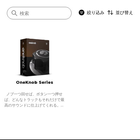
絞り込み
並び替え
すべて
アナログモデリング
シグネイチャー
ノイズリダクション
OneKnob Series
インストゥルメント
Abbey Road
ノブ一つ回せば、ボタン一つ押せ
ば、どんなトラックもそれだけで最
SSL 4000
高のサウンドに仕上げてくれる。ま
るでSFに出てくる未来の道具。それ
OneKnob
はミュージシャンやプロデューサー
だけでなく、エンジニアにとっても
夢のような