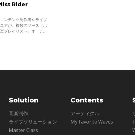
list Rider
derは、コンテンツ制作者やライブ
ジニアが、複数のソース（ホ
音楽プレイリスト、オーディ
音量バランスを自動的に、非
イムで調整し、ショー全体
Solution
Contents
ル
音楽制作
アーティクル
ライブソリューション
My Favorite Waves
Master Class