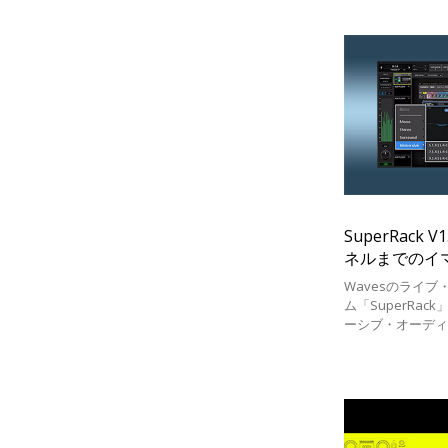
SuperRack
ネルまでのイ
に対応！
Wavesのライ
ム「SuperRa
ーシブ・オーデ
最新バージョンV15
SoundGrid、Pe
ンアップで、5.