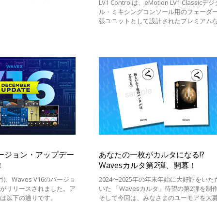
LV1 Controlは、eMotion LV1 Classicデ
ル・ミキシングコンソール用のフェーダ
張ユニットとして設計されたプレミアム
ントロールサーフェスです。モジュラー
eMotion LV1システムのフェーダーバン
6バージョン・アップデー
あなたの一枚がカルタになる!?
！
Wavesカルタ第2弾、開幕！
(月)、Waves V16のバージョ
2024〜2025年の年末年始に大好評をいた
トがリリースされました。ア
いた 「Wavesカルタ」待望の第2弾を制
容は以下の通りです。
そして今回は、みなさまのユーモアを大
いたします。お好きなWaves製品・バン
ルをテーマに、 ユーモアあふれる読み札