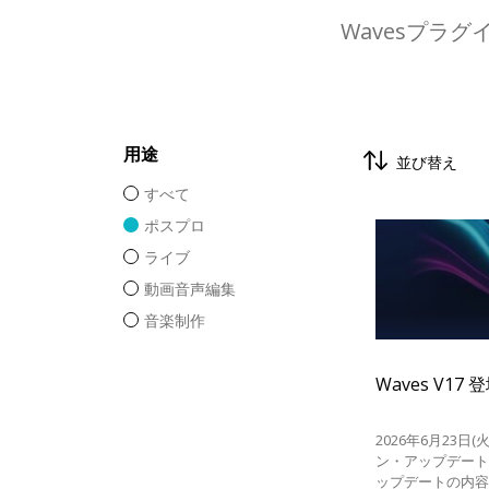
Wavesプラ
用途
並び替え
すべて
ポスプロ
ライブ
動画音声編集
音楽制作
Waves V17 
2026年6月23日(
ン・アップデー
ップデートの内