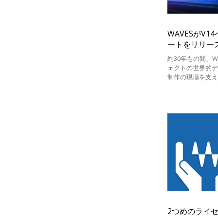
WAVESがV
ートをリリー
約30年もの間、W
ェクトの世界的
制作の現場を支
WAVESはV14
リースいたしま
2つめのライセ