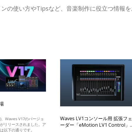
グインの使い方やTipsなど、音楽制作に役立つ情報
登場
Waves LV1コンソール用 拡張フ
火)、Waves V17のバージョ
トがリリースされました。ア
ーダー「eMotion LV1 Control」
容は以下の通りです。
2026年5月1日(金)発売決定！