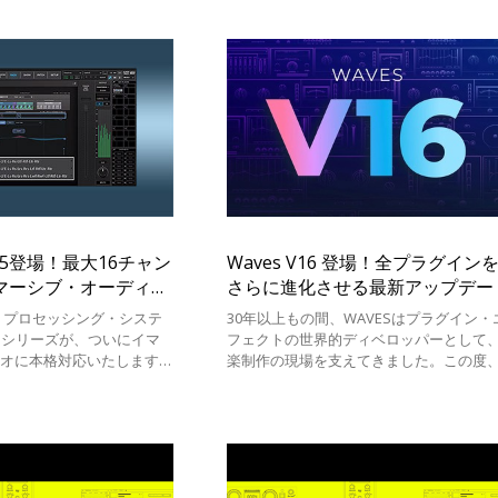
ご自由
 V15登場！最大16チャン
Waves V16 登場！全プラグイン
マーシブ・オーディオ
さらに進化させる最新アップデー
ブ・プロセッシング・システ
30年以上もの間、WAVESはプラグイン・
ck」シリーズが、ついにイマ
フェクトの世界的ディベロッパーとして
ィオに本格対応いたします。
楽制作の現場を支えてきました。この度
では、SuperRack
WAVESはV16へのメジャーアップデート
rformer、LiveBoxの全ライ
リースいたします。