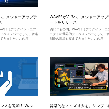
14へ。メジャーアップデ
WAVESがV13へ。メジャーアップ
ス
ートをリリース
AVESはプラグイン・エフ
約30年もの間、WAVESはプラグイン・エ
ディベロッパーとして、音楽
ェクトの世界的ディベロッパーとして、
えてきました。この度、
制作の現場を支えてきました。この度、
へのメジャーアップデートをリ
WAVESはV13へのメジャーアップデート
す。
リースいたします。
ンスを追加！ Waves
音楽的なノイズ除去を。シンプル