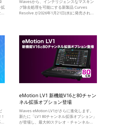
ジタ
Wavesから、インテリジェンスなマスキン
ー拡
グ除去処理を可能にする新製品 Curves
なコ
Resolve が2026年1月21日(水)に発売されま
式の
す。
クと
eMotion LV1 新機能V16と80チャン
ネル拡張オプション登場
だ
Waves eMotion LV1がさらに進化します。
作！
新たに「LV1 80チャンネル拡張オプション」
募集
が登場し、最大80ステレオ・チャンネル
ド
（160入力）と52バス構成へと拡張可能にな
を
りました。同時に発表された、新バージョン