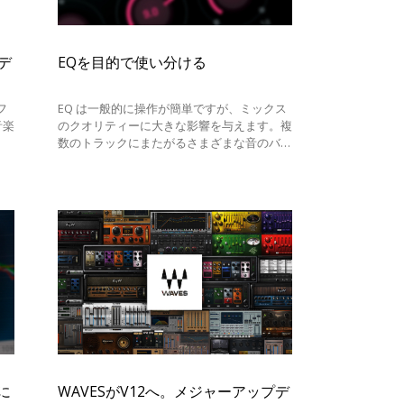
デ
EQを目的で使い分ける
フ
EQ は一般的に操作が簡単ですが、ミックス
音楽
のクオリティーに大きな影響を与えます。複
数のトラックにまたがるさまざまな音のバラ
をリ
ンスを調整し、ミックスを心地よくトリート
メントします。パズルのピースを組み合わせ
に
WAVESがV12へ。メジャーアップデ