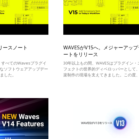
5リリースノート
WAVESがV15へ。メジャーアップ
ートをリリース
日、すべてのWavesプラグイ
30年以上もの間、WAVESはプラグイン・
面的なソフトウェアアップデー
フェクトの世界的ディベロッパーとして
れました。
楽制作の現場を支えてきました。この度
WAVESはV15へのメジャーアップデート
リースいたします。