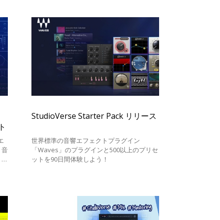
「LV1 V1
を
StudioVerse Starter Pack リリース
ト
エ
世界標準の音響エフェクトプラグイン
、音
「Waves」のプラグインと500以上のプリセ
、
ットを90日間体験しよう！
をリ