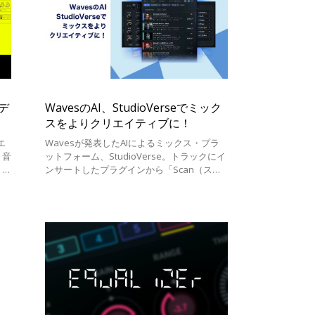
デ
WavesのAI、StudioVerseでミック
スをよりクリエイティブに！
エ
Wavesが発表したAIによるミックス・プラ
、音
ットフォーム、StudioVerse。トラックにイ
、
ンサートしたプラグインから「Scan（スキ
をリ
ャン）」をするだけで、そのトラックに最適
なチェイン（複数プラグインを並べたもの）
をいく