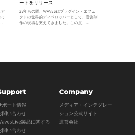
ートをリリース
ェア
28年もの間、WAVESはプラグイン・エフェ
使っ
クトの世界的ディベロッパーとして、音楽制
し
作の現場を支えてきました。この度、
アで
WAVESはV12へのメジャーアップデートをリ
ムの
リースいたします。
Support
Company
サポート情報
メディア・インテグレー
お問い合わせ
ション公式サイト
WavesLive製品に関する
運営会社
お問い合わせ