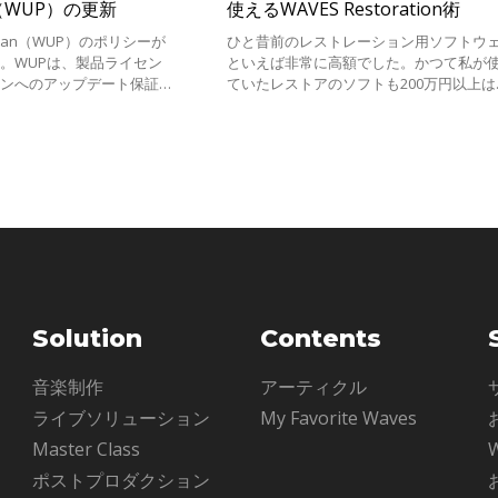
an（WUP）の更新
使えるWAVES Restoration術
e Plan（WUP）のポリシーが
ひと昔前のレストレーション用ソフトウ
。WUPは、製品ライセン
といえば非常に高額でした。かつて私が
ョンへのアップデート保証に
ていたレストアのソフトも200万円以上は
ービスが含まれます。これま
たと思います。そんな高価なソフトウェ
の最新バージョンのライセン
したが、処理能力が低いためリアルタイ
Solution
Contents
ル
音楽制作
アーティクル
ライブソリューション
My Favorite Waves
Master Class
ポストプロダクション