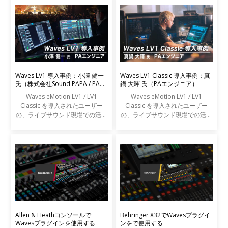
Waves LV1 導入事例：小澤 健一
Waves LV1 Classic 導入事例：真
氏（株式会社Sound PAPA / PAエ
鍋 大暉 氏（PAエンジニア）
ンジニア）
Waves eMotion LV1 / LV1
Waves eMotion LV1 / LV1
Classic を導入されたユーザー
Classic を導入されたユーザー
の、ライブサウンド現場での活用
の、ライブサウンド現場での活用
事例をご紹介します。
事例をご紹介します。
Allen & Heathコンソールで
Behringer X32でWavesプラグイ
Wavesプラグインを使用する
ンをで使用する