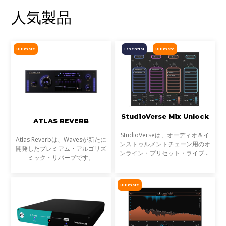
人気製品
Ultimate
Essential
Ultimate
StudioVerse Mix Unlock
ATLAS REVERB
StudioVerseは、オーディオ＆イ
Atlas Reverbは、Wavesが新たに
ンストゥルメントチェーン用のオ
開発したプレミアム・アルゴリズ
ンライン・プリセット・ライブラ
ミック・リバーブです。
リです。StudioVerse Mix Unlock
はDAW内でリアルタイムに動作
し、完成済みのミックス、サンプ
Ultimate
ル、ループ素材を瞬時に解