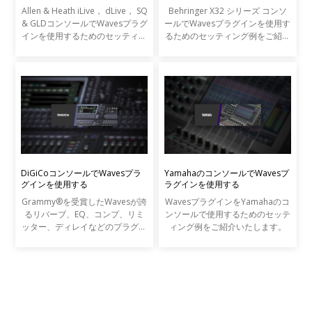
Allen & Heath iLive， dLive， SQ
Behringer X32 シリーズ コンソ
& GLDコンソールでWavesプラグ
ールでWavesプラグインを使用す
インを使用するためのセッティン
るためのセッティング例をご紹介
グ例をご紹介いたします。
いたします。
DiGiCoコンソールでWavesプラ
YamahaのコンソールでWavesプ
グインを使用する
ラグインを使用する
Grammy®を受賞したWavesが誇
WavesプラグインをYamahaのコ
るリバーブ、EQ、コンプ、リミ
ンソールで使用するためのセッテ
ッター、ディレイなどのプラグイ
ィング例をご紹介いたします。
ンを、DiGiCo SDシリーズやS21
コンソールから直接コントロール
することが可能です。Wavesプラ
グインは最高峰のレコーディン