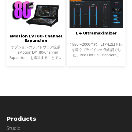
テムのフェーダーバンクと
L4 Ultramaximizer
eMotion LV1 80-Channel
Expansion
1990〜2000年代、L1やL2は音圧
オプションのソフトウェア拡張
を稼ぐプラグインの代名詞でし
「eMotion LV1 80-Channel
た。Red Hot Chili Peppers、
Expansion」を追加することで、
Metallica、Timbalandなど、数
お使いのLV1コンソール（LV1
え切れない名盤に使われ、そのサ
ClassicまたはLV1 64-channel
ウンドは世界を席巻しました。し
software license）を、最大80ス
かし今、音楽は単なる音圧では
テレオチャンネル／160インプッ
ト、
Products
Studio