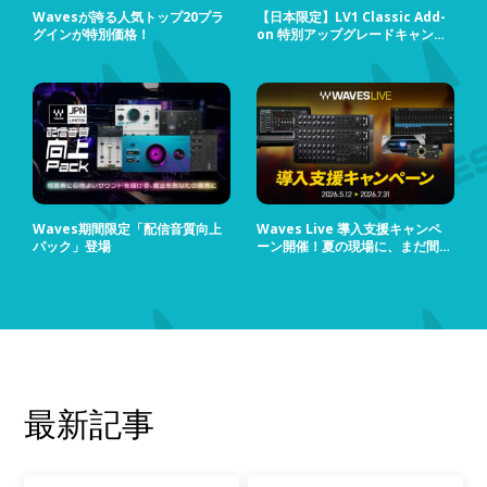
Wavesが誇る人気トップ20プラ
【日本限定】LV1 Classic Add-
グインが特別価格！
on 特別アップグレードキャンペ
ーン
Waves期間限定「配信音質向上
Waves Live 導入支援キャンペ
パック」登場
ーン開催！夏の現場に、まだ間に
合う！
最新記事