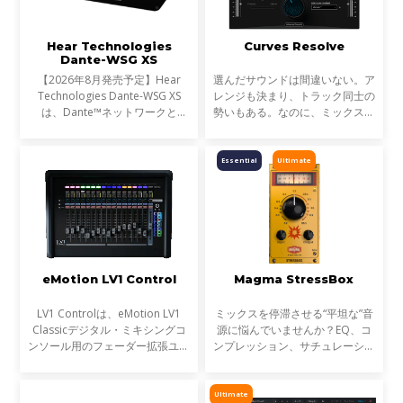
Hear Technologies
Curves Resolve
Dante-WSG XS
【2026年8月発売予定】Hear
選んだサウンドは間違いない。ア
Technologies Dante-WSG XS
レンジも決まり、トラック同士の
は、Dante™ネットワークと
勢いもある。なのに、ミックスが
Waves SoundGrid®ネットワー
濁る... それは、複数のトラックが
クを接続するコンパクトなオーデ
同じ周波数帯を奪い合っているか
ィオブリッジです。Waves
らです。これが音のマスキングと
Essential
Ultimate
eMotion LV1シリーズや
言われる現象です。
SuperRackシステムをDante
eMotion LV1 Control
Magma StressBox
LV1 Controlは、eMotion LV1
ミックスを停滞させる“平坦な”音
Classicデジタル・ミキシングコ
源に悩んでいませんか？EQ、コ
ンソール用のフェーダー拡張ユニ
ンプレッション、サチュレーショ
ットとして設計されたプレミアム
ンを試しても、心踊るサウンドが
なコントロールサーフェスです。
出てこない…そんな時に活躍する
モジュラー式のeMotion LV1シス
のが StressBoxです。
Ultimate