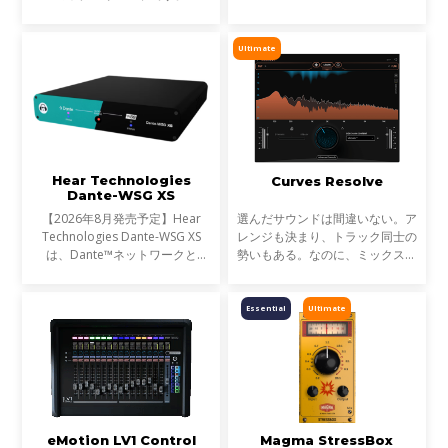
リです。StudioVerse Mix Unlock
はDAW内でリアルタイムに動作
し、完成済みのミックス、サンプ
Ultimate
ル、ループ素材を瞬時に解
Hear Technologies
Curves Resolve
Dante-WSG XS
【2026年8月発売予定】Hear
選んだサウンドは間違いない。ア
Technologies Dante-WSG XS
レンジも決まり、トラック同士の
は、Dante™ネットワークと
勢いもある。なのに、ミックスが
Waves SoundGrid®ネットワー
濁る... それは、複数のトラックが
クを接続するコンパクトなオーデ
同じ周波数帯を奪い合っているか
ィオブリッジです。Waves
らです。これが音のマスキングと
Essential
Ultimate
eMotion LV1シリーズや
言われる現象です。
SuperRackシステムをDante
eMotion LV1 Control
Magma StressBox