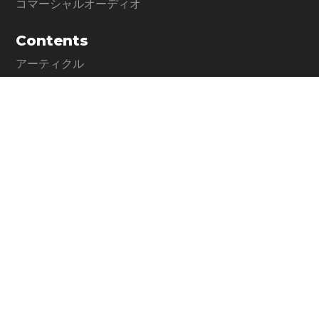
コマーシャルオーディオ
Contents
アーティクル
My Favorite Waves
Support
サポート情報
お問い合わせ
WavesLive製品に関するお問い合わせ
Company
メディア・インテグレーション公式サイト
運営会社