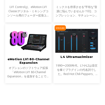
LV1 Controlは、eMotion LV1
ミックスを停滞させる“平坦な”音
Classicデジタル・ミキシングコ
源に悩んでいませんか？EQ、コ
ンソール用のフェーダー拡張ユニ
ンプレッション、サチュレーショ
ットとして設計されたプレミアム
ンを試しても、心踊るサウンドが
なコントロールサーフェスです。
出てこない…そんな時に活躍する
モジュラー式のeMotion LV1シス
のが StressBoxです。
Ultimate
テムのフェーダーバンクと
L4 Ultramaximizer
eMotion LV1 80-Channel
Expansion
1990〜2000年代、L1やL2は音圧
オプションのソフトウェア拡張
を稼ぐプラグインの代名詞でし
「eMotion LV1 80-Channel
た。Red Hot Chili Peppers、
Expansion」を追加することで、
Metallica、Timbalandなど、数
お使いのLV1コンソール（LV1
え切れない名盤に使われ、そのサ
ClassicまたはLV1 64-channel
ウンドは世界を席巻しました。し
software license）を、最大80ス
かし今、音楽は単なる音圧では
テレオチャンネル／160インプッ
ト、