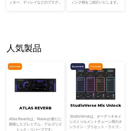
ッター、ディレイなどのプラグイ
ィング例をご紹介いたします。
ンを、DiGiCo SDシリーズやS21
コンソールから直接コントロール
することが可能です。Wavesプラ
グインは最高峰のレコーディン
人気製品
Ultimate
Essential
Ultimate
StudioVerse Mix Unlock
ATLAS REVERB
StudioVerseは、オーディオ＆イ
Atlas Reverbは、Wavesが新たに
ンストゥルメントチェーン用のオ
開発したプレミアム・アルゴリズ
ンライン・プリセット・ライブラ
ミック・リバーブです。