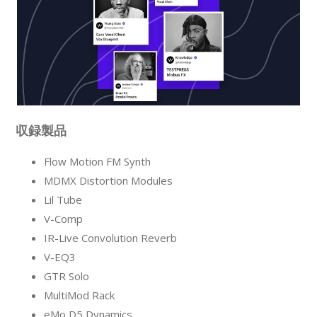
収録製品
Flow Motion FM Synth
MDMX Distortion Modules
Lil Tube
V-Comp
IR-Live Convolution Reverb
V-EQ3
GTR Solo
MultiMod Rack
eMo D5 Dynamics