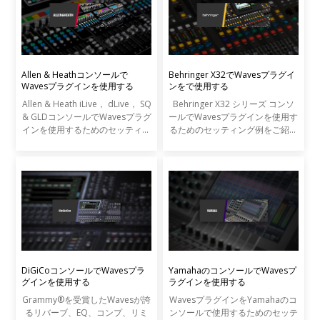
Allen & Heathコンソールで
Behringer X32でWavesプラグイ
Wavesプラグインを使用する
ンをで使用する
Allen & Heath iLive， dLive， SQ
Behringer X32 シリーズ コンソ
& GLDコンソールでWavesプラグ
ールでWavesプラグインを使用す
インを使用するためのセッティン
るためのセッティング例をご紹介
グ例をご紹介いたします。
いたします。
DiGiCoコンソールでWavesプラ
YamahaのコンソールでWavesプ
グインを使用する
ラグインを使用する
Grammy®を受賞したWavesが誇
WavesプラグインをYamahaのコ
るリバーブ、EQ、コンプ、リミ
ンソールで使用するためのセッテ