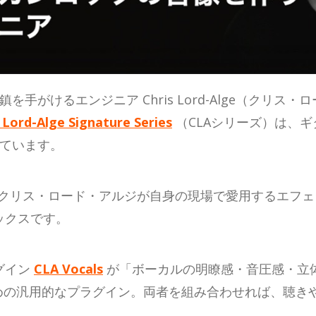
手がけるエンジニア Chris Lord-Alge（クリ
 Lord-Alge Signature Series
（CLAシリーズ）は、
れています。
s」は、クリス・ロード・アルジが自身の現場で愛用するエ
ックスです。
グイン
CLA Vocals
が「ボーカルの明瞭感・音圧感・立
めの汎用的なプラグイン。両者を組み合わせれば、聴き