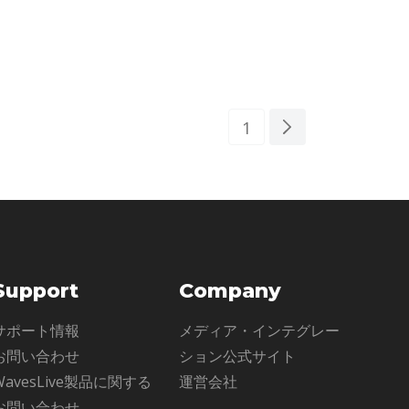
ドラ
Collectionは、L.A.からニューヨークそして
ープ
ナッシュビルまで、世界的なスタジオの精密
1
Support
Company
サポート情報
メディア・インテグレー
お問い合わせ
ション公式サイト
WavesLive製品に関する
運営会社
お問い合わせ