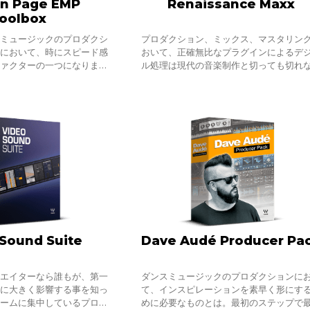
n Page EMP
Renaissance Maxx
oolbox
クミュージックのプロダクシ
プロダクション、ミックス、マスタリン
スにおいて、時にスピード感
おいて、正確無比なプラグインによるデ
ファクターの一つになりま
ル処理は現代の音楽制作と切っても切れ
鮮度とバランスを保ちつつ、
ものになりました。しかし、音楽制作は
ることなく前進し、自分だけ
手術ではありません。激しい感情や、ふ
Sound Suite
Dave Audé Producer Pa
リエイターなら誰もが、第一
ダンスミュージックのプロダクションに
象に大きく影響する事を知っ
て、インスピレーションを素早く形にす
レームに集中しているプロデ
めに必要なものとは。最初のステップで