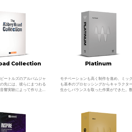
ad Collection
Platinum
なビートルズのアルバムジャ
モチベーションも高く制作を進め、ミッ
号の先には、彼らにまつわる
も基本のプロセッシングからキャラクタ
、音響実験によって作り上げ
生かしバランスを取った作業ができた。
バムの誕生地があります。音
をトラックダウンして、作品として発表
のですか、21世紀の音
ところまでもう少しという段階。ここま