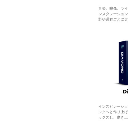
音楽、映像、ラ
ンスタレーショ
野や過程ごとに
多くの作業は、
ーバーするよう
D
インスピレーシ
ックへと作り上
ックスし、磨き
ダウンする。Diam
ルのプラグイン