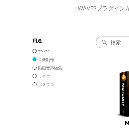
WAVESプラグイ
用途
すべて
音楽制作
動画音声編集
ライブ
ポスプロ
M