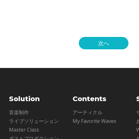
イアントと共に、ラフカット
要なのは、もちろんキックを筆頭とする
を納得させなければいけませ
ムですね。ドラムマシン、サンプル・ル
次へ
Solution
Contents
ル
音楽制作
アーティクル
ライブソリューション
My Favorite Waves
Master Class
ポストプロダクション