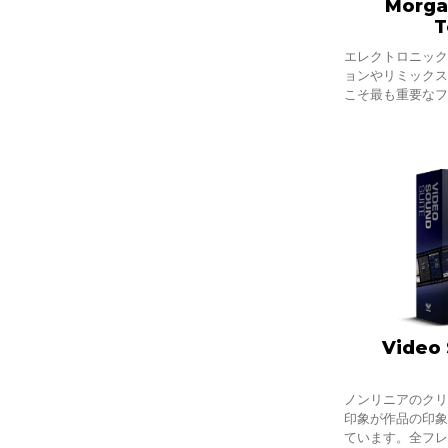
Morga
T
エレクトロニッ
ョンやリミック
こそ最も重要な
す。トラックの
アイデアを止め
の
Video 
ノンリニアのク
印象が作品の印
ています。全フ