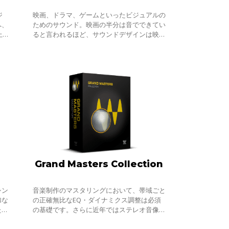
ジ
映画、ドラマ、ゲームといったビジュアルの
へ、
ためのサウンド。映画の半分は音でできてい
上
ると言われるほど、サウンドデザインは映
シン
像・ストーリーのエモーションを決定する重
まし
要な要素の一つです。こうした映像体験を左
右
Grand Masters Collection
シン
音楽制作のマスタリングにおいて、帯域ごと
加な
の正確無比なEQ・ダイナミクス調整は必須
ため
の基礎です。さらに近年ではステレオ音像を
リッ
扱うだけでなく、Mid-Sideに分割するMS処
るプ
理により、細分化されたプロセッシングも一