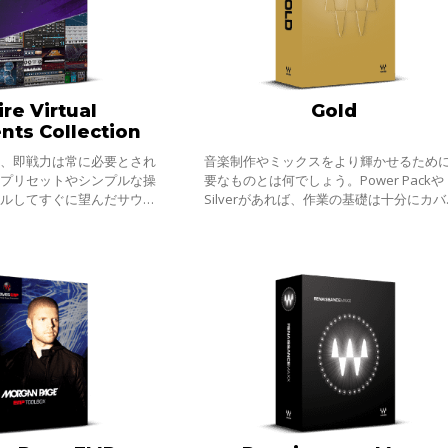
ire Virtual
Gold
nts Collection
て、即戦力は常に必要とされ
音楽制作やミックスをより輝かせるため
なプリセットやシンプルな操
要なものとは何でしょう。Power Packや
ールしてすぐに望んだサウン
Silverがあれば、作業の基礎は十分にカバ
るインストゥルメントやエフ
できます。しかし、それぞれのトラック
に、どこまでも楽しんで音作
性を引き出し、より有機的にバランスよ
字通