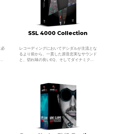
SSL 4000 Collection
に必
レコーディングにおいてデシダルが主流とな
るより前から、一貫した原音忠実なサウンド
ー
と、切れ味の良いEQ、そしてダイナミクス
の個
プロセッシングも組み込んだアナログコンソ
く文
ールの完全体を追求してきたのは、他ならぬ
So