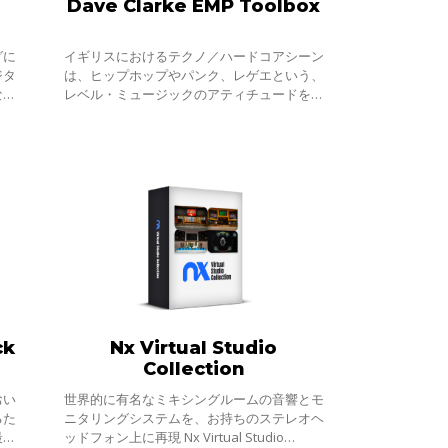
Dave Clarke EMP Toolbox
グに
イギリスにおけるテクノ／ハードコアシーン
ジタ
は、ヒップホップやパンク、レゲエという、
ない
レベル・ミュージックのアティチュードを纏
外科
っています。80年代からDJ・プロデューサー
つふ
として活躍するデイヴ・クラークは、グラス
ck
Nx Virtual Studio
Collection
おい
世界的に有名なミキシングルームの音響とモ
るた
ニタリングシステムを、お持ちのステレオヘ
最重
ッドフォン上に再現 Nx Virtual Studio