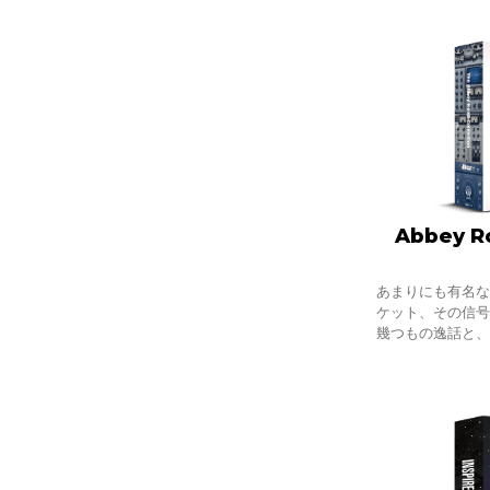
と
Abbey Ro
あまりにも有名
ケット、その信
幾つもの逸話と
られた名作アル
楽に伝説はつきも
楽、