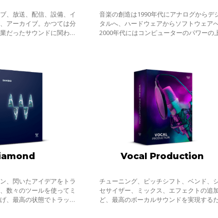
イブ、放送、配信、設備、イ
音楽の創造は1990年代にアナログからデ
ン、アーカイブ。かつては分
タルへ、ハードウェアからソフトウェア
専業だったサウンドに関わる
2000年代にはコンピューターのパワーの
近年ますます複雑にクロスオ
昇によりインザボックスでの制作、ミキ
になっています。音楽制作だ
グ、マスタリングは一般的なものになり
た。
iamond
Vocal Production
ョン、閃いたアイデアをトラ
チューニング、ピッチシフト、ベンド、
げ、数々のツールを使ってミ
セサイザー、ミックス、エフェクトの追
上げ、最高の状態でトラック
ど、最高のボーカルサウンドを実現する
ondは、Platinumバンド
に、ビヨンセ、ドレイク、ビリー・アイ
をすべて収録し、さらに原石
シュなどのアーティストに使用されてい