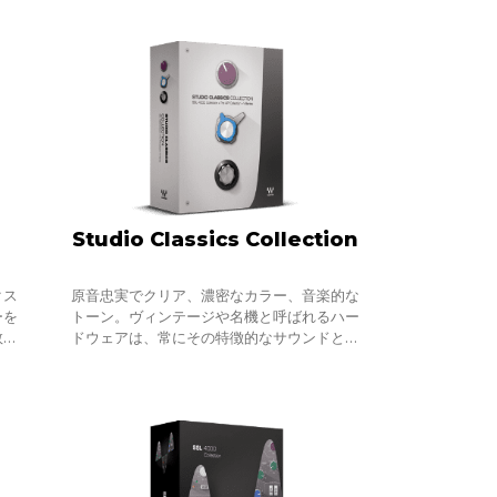
般的
Studio Classics Collection
クス
原音忠実でクリア、濃密なカラー、音楽的な
ーを
トーン。ヴィンテージや名機と呼ばれるハー
数曲
ドウェアは、常にその特徴的なサウンドとし
する
て形容されます。どのように呼ばれるせよ、
でく
いずれにも共通するのは、こうした機材たち