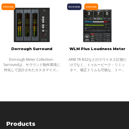
ることで、より最適なレベル、十分
40AES/EBUを完全にモデリングし
ピッチ／タイムシフト
なヘッドルーム、そしてクリアなミ
た、プロフェッショナルなメータ
Ultimate
Essential
Ultimate
ックスを
ー・プラグインです。 Dorr
ディレイ／リバーブ
エフェクト
インストゥルメント
ギター／ベース
メーター
Dorrough Surround
WLM Plus Loudness Meter
ノイズリダクション
Dorrough Meter Collection -
ARIB TR-B32などのラウドネス計測だ
サラウンド
Surroundは、サラウンド制作環境に
けでなく、トゥルーピーク・リミッ
特化して設計されたカスタマイズ・
ター、補正トリムも可能な、トータ
ヘッドフォンミキシング
メーターを持つ、プロフェッショナ
ル・ソリューション Waves WLM
ルなメーター・プラグインDorrough
Plus Loudness Meterプラグインは、
ライブソリューション
Meter Collectionの完全版です。 ス
ブロードキャスト、映画の予告編、
チャンネルストリップ
テレオ版に
DVD、ブル
ハーモニックエンハンサー
Products