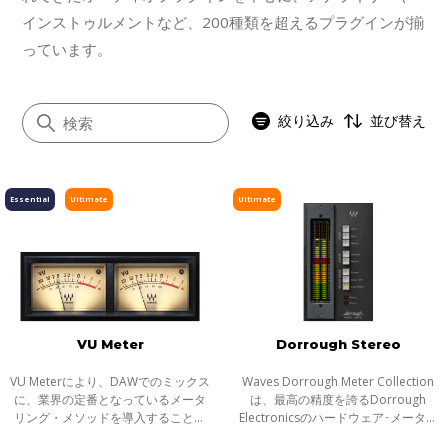
インストゥルメントなど、200種類を超えるプラグインが揃
っています。
絞り込み
並び替え
Essential
Ultimate
Ultimate
すべて
イコライザー
ダイナミクス
ボーカル
VU Meter
Dorrough Stereo
マスタリング
サチュレーション／ディストーション
VU Meterにより、DAWでのミックス
Waves Dorrough Meter Collection
に、業界の定番となっているメータ
は、最高の精度を誇るDorrough
モジュレーション
リング・メソッドを導入することが
Electronicsのハードウェア･メーター
可能になります。VU Meterを使用す
280D/240D、380D/340D、
ステレオイメージャー