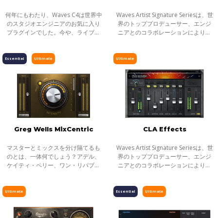
何年にもわたり、Waves C4は世界中
Waves Artist Signature Seriesは、世
のスタジオエンジニアのお気に入り
界のトッププロデューサー、エンジ
プラグインでした。今や、ライブサ
ニアとのコラボレーションにより生
ウンドの現場においても必須となっ
まれた目的別プロセッサーシリーズ
ています。
です。全てのSignatureシリーズプラ
グインは、アーティストの個性的な
Essential
Ultimate
Ultimate
サウ
Greg Wells MixCentric
CLA Effects
マスターとミックスを分け隔てるも
Waves Artist Signature Seriesは、世
のとは、一体何でしょう？アデル、
界のトッププロデューサー、エンジ
ケイティ・ペリー、ワン・リパブリ
ニアとのコラボレーションにより生
ック、ミーカ、トゥエンティ・ワ
まれた目的別プロセッサーシリーズ
ン・パイロッツを手がけ、累計8500
です。全てのSignatureシリーズプラ
万もの楽曲売上数を持つグラミー賞
グインは、アーティストの個性的な
Ultimate
Essential
Ultimate
ノミネート
サウ