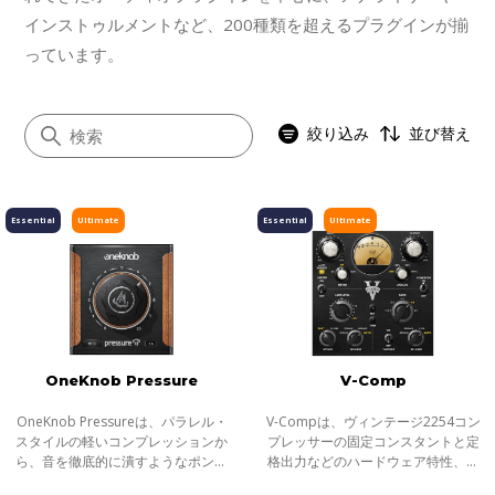
インストゥルメントなど、200種類を超えるプラグインが揃
っています。
絞り込み
並び替え
Essential
Ultimate
Essential
Ultimate
すべて
イコライザー
ダイナミクス
ボーカル
OneKnob Pressure
V-Comp
マスタリング
サチュレーション／ディストーション
OneKnob Pressureは、パラレル・
V-Compは、ヴィンテージ2254コン
スタイルの軽いコンプレッションか
プレッサーの固定コンスタントと定
モジュレーション
ら、音を徹底的に潰すようなポンピ
格出力などのハードウェア特性、豊
ングまで対応する、ダイナミック・
かで魅惑的なマスターバス・サウン
ステレオイメージャー