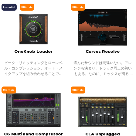
プロセッサーです。極端な値に設定
ドを再現します。驚くほど反応の早
ピッチ／タイムシフト
すれば、強烈でダーティなサウンド
いダイナミクス・プロセッシング
Essential
Ultimate
Ultimate
を得ること
で、数え切れ
ディレイ／リバーブ
エフェクト
インストゥルメント
ギター／ベース
メーター
OneKnob Louder
Curves Resolve
ノイズリダクション
ピーク・リミッティングとローレベ
選んだサウンドは間違いない。アレ
サラウンド
ル・コンプレッション、オート・メ
ンジも決まり、トラック同士の勢い
イクアップを組み合わせることで、
もある。なのに、ミックスが濁る...
ヘッドフォンミキシング
トラックのサウンドを『よりラウド
それは、複数のトラックが同じ周波
に』することができます。
数帯を奪い合っているからです。こ
ライブソリューション
れが音のマスキングと言われる現象
Ultimate
Ultimate
チャンネルストリップ
です。
ハーモニックエンハンサー
C6 Multiband Compressor
CLA Unplugged