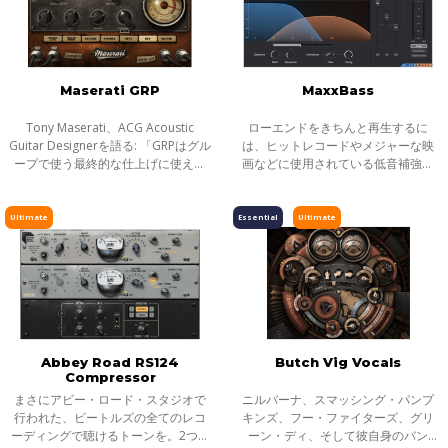
Maserati GRP
MaxxBass
Tony Maserati、ACG Acoustic
ローエンドをきちんと再生するに
Guitar Designerを語る: 「GRPはグル
は、ヒットレコードやメジャーな映
ープで使う最終的な仕上げに使える
画などに使用されている低音補強テ
プラグインです。エフェクト、過度
クノロジーMaxxBassをお勧めしま
な変化は与えず、ソフトにEQ効果を
す。 MaxxBassは、音響心理学現象
設定することができます。」
を使用して、サウンドの基本音調と
Ultimate
Essential
Ultimate
ぴったり合う
Abbey Road RS124
Butch Vig Vocals
Compressor
まさにアビー・ロード・スタジオで
ニルバーナ、スマッシング・パンプ
行われた、ビートルズの全てのレコ
キンズ、フー・ファイターズ、グリ
ーディングで聴けるトーンを。2つの
ーン・ディ、そして彼自身のバン