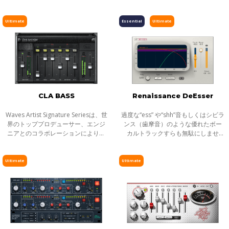
異なる「フレーバー」を選択できる
ド、ガービッジ。近年のロックの潮
このクラシックな真空管コンプレッ
流に影響を与えた数々のアルバムを
サープラグインは、アビー・ロー
プロデュースしてきたButch Vigは、
Ultimate
Essential
Ultimate
ド・スタ
ロックの
CLA BASS
Renaissance DeEsser
Waves Artist Signature Seriesは、世
過度な“ess” や“shh”音もしくはシビラ
界のトッププロデューサー、エンジ
ンス（歯摩音）のような優れたボー
ニアとのコラボレーションにより生
カルトラックすらも無駄にしませ
まれた目的別プロセッサーシリーズ
ん。最先端のシビランス処理プロセ
です。全てのSignatureシリーズプラ
ッサRenaissance DeEsserは、不要
グインは、アーティストの個性的な
な高い周波数を減少させ、ソースの
Ultimate
Ultimate
サウ
インテグ