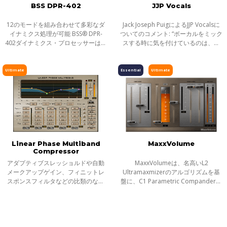
BSS DPR-402
JJP Vocals
12のモードを組み合わせて多彩なダ
Jack Joseph PuigによるJJP Vocalsに
イナミクス処理が可能 BSS® DPR-
ついてのコメント: “ボーカルをミック
402ダイナミクス・プロセッサーは、
スする時に気を付けているのは、直
そのパンチ感と多様な用途に対応す
感と本能だ。どのディレイをとか、
る万能さから、長きにわたりスタジ
EQをどうするかとか、コンプレッサ
オ、ライブ、ブロードキャストの現
ーの設定とか、そんな技術的な話で
Ultimate
Essential
Ultimate
場でエン
は
Linear Phase Multiband
MaxxVolume
Compressor
アダプティブスレッショルドや自動
MaxxVolumeは、名高いL2
メークアップゲイン、フィニットレ
Ultramaxmizerのアルゴリズムを基
スポンスフィルタなどの比類のない
盤に、C1 Parametric Compander、
技術を採用しつつ、リニア位相マル
Renaissance Vox、Renaissance
チバンドは、優れたマルチバンド・
Compressorのダイナミクス・テク
コンプレッション、EQ 及びリミッテ
ノロジーを統合した、驚異的なプラ
ィング
グインです。