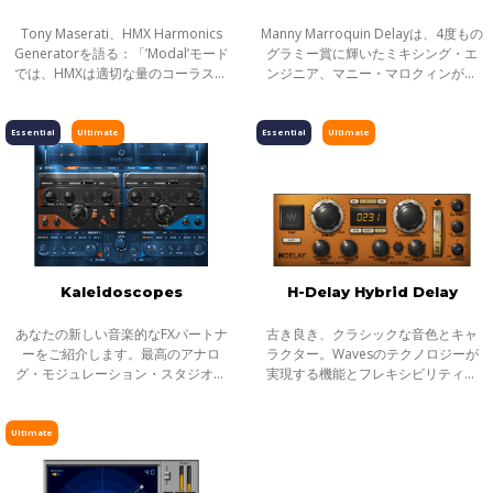
Tony Maserati、HMX Harmonics
Manny Marroquin Delayは、4度もの
Generatorを語る：「’Modal’モード
グラミー賞に輝いたミキシング・エ
では、HMXは適切な量のコーラスエ
ンジニア、マニー・マロクィンが手
フェクトでピアノをワイドにし、ボ
がける、即戦力のディレイ・プラグ
ーカルデモに生命を与え、Wurlitzer
インです。 複合的なエフェクトをシ
の存在感を際だたせる、この世のも
ンプルに操り、マニー・マロクィン
Essential
Ultimate
Essential
Ultimate
のとは思え
が得意
Kaleidoscopes
H-Delay Hybrid Delay
あなたの新しい音楽的なFXパートナ
古き良き、クラシックな音色とキャ
ーをご紹介します。最高のアナロ
ラクター。Wavesのテクノロジーが
グ・モジュレーション・スタジオの
実現する機能とフレキシビリティ。
クラシックから作られた、刺激的な
Waves Hybrid Lineは、アナログとデ
フェイザー、フランジャー、コーラ
ジタル、両者のその優れた点を一つ
ス、トレモロ・サウンドの全てを揃
のプラグインに結実したラインナッ
Ultimate
えています
プです。