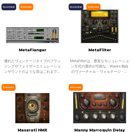
まプラグインにした初めての製品で
ます。
ピッチ／タイムシフト
す。アビイ・ロードのサウンドを語
Essential
Ultimate
Essential
Ultimate
る上で欠か
ディレイ／リバーブ
エフェクト
インストゥルメント
ギター／ベース
メーター
MetaFlanger
MetaFilter
ノイズリダクション
優れたヴィンテージタイプのフラン
MetaFilterは、豊富なモジュレーショ
サラウンド
ジングやフェイザーエミュレーショ
ン方式の選択が可能な、Waves 独自
ンサウンドのような音はこれまで実
のヴァーチャル・ヴォルテージ・テ
ヘッドフォンミキシング
現することができませんでした。
クノロジーをエンジンとするマルチ
MetaFlangerは、モジュレーションの
モード・フィルターです。フィルタ
ライブソリューション
未来形です。穏やかなコーラスやデ
ーで積極的な音作りをしたいときは
Ultimate
Ultimate
チャンネルストリップ
ュアルデ
MetaFi
ハーモニックエンハンサー
Maserati HMX
Manny Marroquin Delay