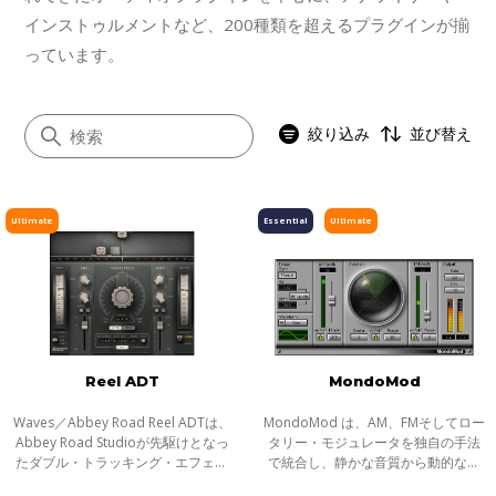
インストゥルメントなど、200種類を超えるプラグインが揃
っています。
絞り込み
並び替え
Ultimate
Essential
Ultimate
すべて
イコライザー
ダイナミクス
ボーカル
Reel ADT
MondoMod
マスタリング
サチュレーション／ディストーション
Waves／Abbey Road Reel ADTは、
MondoMod は、AM、FMそしてロー
Abbey Road Studioが先駆けとなっ
タリー・モジュレータを独自の手法
モジュレーション
たダブル・トラッキング・エフェク
で統合し、静かな音質から動的な音
トに使われたハードウェアをそのま
質までユニークなサウンドを生成し
ステレオイメージャー