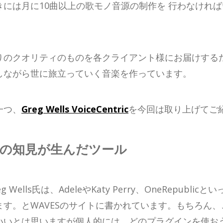
には月に10曲以上の歌モノ音源の制作を 行わなけれ
りのクオリティのものを各クライアント様にお届けする
しながら世に旅立っていく音楽を作っています。
一つ、
Greg Wells VoiceCentric
を今回は取り上げてご
の知見が生んだツール
ells氏は、AdeleやKaty Perry、OneRepub
す。とWAVESのサイトに書かれています。もちろん
いいとは思いますが個人的には、どのプラグインを使お