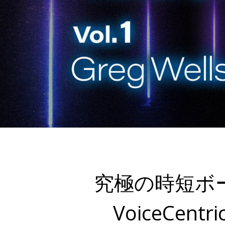
究極の時短ボー
VoiceCentric