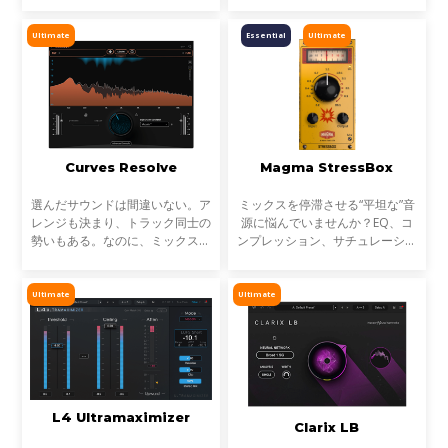
はDAW内でリアルタイムに動作
し、完成済みのミックス、サンプ
Ultimate
Essential
Ultimate
ル、ループ素材を瞬時に解
Curves Resolve
Magma StressBox
選んだサウンドは間違いない。ア
ミックスを停滞させる“平坦な”音
レンジも決まり、トラック同士の
源に悩んでいませんか？EQ、コ
勢いもある。なのに、ミックスが
ンプレッション、サチュレーショ
濁る... それは、複数のトラックが
ンを試しても、心踊るサウンドが
同じ周波数帯を奪い合っているか
出てこない…そんな時に活躍する
らです。これが音のマスキングと
のが StressBoxです。
Ultimate
Ultimate
言われる現象です。
L4 Ultramaximizer
Clarix LB