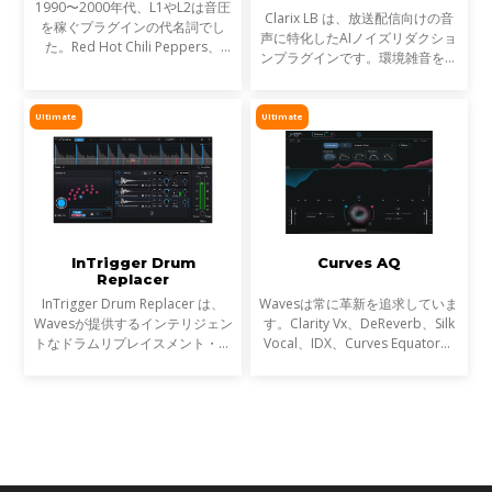
1990〜2000年代、L1やL2は音圧
Clarix LB は、放送配信向けの音
を稼ぐプラグインの代名詞でし
声に特化したAIノイズリダクショ
た。Red Hot Chili Peppers、
ンプラグインです。環境雑音をリ
Metallica、Timbalandなど、数
アルタイムで除去し、屋外ロケや
え切れない名盤に使われ、そのサ
リポーター、ライブ配信など、ラ
ウンドは世界を席巻しました。し
イブ音声のトリートメントに最適
Ultimate
Ultimate
かし今、音楽は単なる音圧では
です。
InTrigger Drum
Curves AQ
Replacer
InTrigger Drum Replacer は、
Wavesは常に革新を追求していま
Wavesが提供するインテリジェン
す。Clarity Vx、DeReverb、Silk
トなドラムリプレイスメント・プ
Vocal、IDX、Curves Equator、
ラグインです。単なるトリガー検
Sync Vxなどの開発を通じて、新
出を超え、ゴーストノート・ダイ
たなサウンド技術の限界を押し広
ナミクス・ブリードを高精度に解
げてきました。そして、ついに
析し、プロフェッショナ
EQにも革命が起こります。