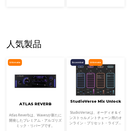
現場での活用事例アンケートを実
事例をご紹介します。
施します。
人気製品
Ultimate
Essential
Ultimate
StudioVerse Mix Unlock
ATLAS REVERB
StudioVerseは、オーディオ＆イ
Atlas Reverbは、Wavesが新たに
ンストゥルメントチェーン用のオ
開発したプレミアム・アルゴリズ
ンライン・プリセット・ライブラ
ミック・リバーブです。
リです。StudioVerse Mix Unlock