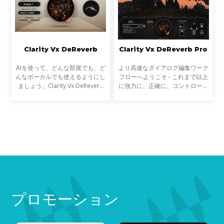
Clarity Vx DeReverb
Clarity Vx DeReverb Pro
AIを使って、どんな部屋でも、ど
より高速なダイアログ編集ワーク
んなボーカルでも使えるようにし
フローへようこそ - これまで以上
ましょう。Clarity Vx DeReverb
に強力に、正確に、コントロール
がその作業を代行し、プロフェッ
しながら、音声からリバーブを除
ショナルなサウンドのボーカルと
去します。Clarityの先駆的なAIテ
ダイアログのレコーディングを瞬
クノロジーは、録音を瞬時に、そ
時に、最高の忠実度で
してリアルタイムで
プロモーション