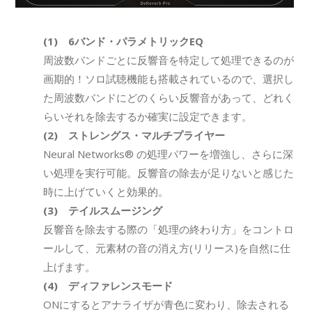
(1) 6バンド・パラメトリックEQ
周波数バンドごとに反響音を特定して処理できるのが
画期的！ソロ試聴機能も搭載されているので、選択し
た周波数バンドにどのくらい反響音があって、どれく
らいそれを除去するか確実に設定できます。
(2) ストレングス・マルチプライヤー
Neural Networks® の処理パワーを増強し、さらに深
い処理を実行可能。反響音の除去が足りないと感じた
時に上げていくと効果的。
(3) テイルスムージング
反響音を除去する際の「処理の終わり方」をコントロ
ールして、元素材の音の消え方(リリース)を自然に仕
上げます。
(4) ディファレンスモード
ONにするとアナライザが青色に変わり、除去される