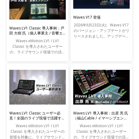
Waves V17 登場
2026年6月23日(火)、Waves V17
Waves LV1 Classic 導入事例：戸
のバージョン・アップデートがリ
田 大樹 氏（個人事業主 / 音響エ
リースされました。アップデート
ンジニア）
Waves eMotion LV1 / LV1
の内容は以下の通りです。
Classic を導入されたユーザー
の、ライブサウンド現場での活用
事例をご紹介します。
Waves LV1 Classic ユーザー必
Waves LV1 導入事例：出原 亮 氏
見！全国のライブ現場で活躍する
（福山Cable / イマーシブエンジ
エンジニアの声を募集します
ニア）
Waves eMotion LV1 / LV1
Waves eMotion LV1 / LV1
Classic を導入されたユーザーの
Classic を導入されたユーザー
皆様を対象に、ライブサウンドの
の、ライブサウンド現場での活用