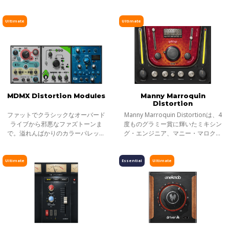
をカスタム可能にしたアナログ・サ
ウンドが欲しい時がある。Waves
ウンドで、DAWに新たな体験を提供
Kramer Master Tapeは、そんな時に
します
最適なプラグインです。 開発のパー
Ultimate
Ultimate
トナーとな
MDMX Distortion Modules
Manny Marroquin
Distortion
ファットでクラシックなオーバード
Manny Marroquin Distortionは、4
ライブから邪悪なファズトーンま
度ものグラミー賞に輝いたミキシン
で。溢れんばかりのカラーパレット
グ・エンジニア、マニー・マロクィ
を使うことで、みんなが大好きなあ
ンが手がける、パラレル・ディスト
の歪みを作り出すことができます。
ーション・プラグインです。
ミュージシャンのお気に入りエフェ
Ultimate
Essential
Ultimate
クトをリ