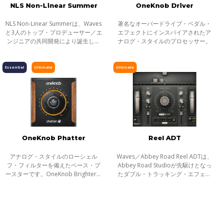
NLS Non-Linear Summer
OneKnob Driver
NLS Non-Linear Summerは、Waves
著名なオーバードライブ・ペダル・
と3人のトップ・プロデューサー／エ
エフェクトにインスパイアされたア
ンジニアの共同開発により誕生しま
ナログ・スタイルのプロセッサー。
した。NLSは伝説のコンソール3台を
シミュレート、アナログのサミング
回路を1つのプラグインに集約し、ト
Essential
Ultimate
Ultimate
ラッキン
OneKnob Phatter
Reel ADT
アナログ・スタイルのローシェル
Waves／Abbey Road Reel ADTは、
フ・フィルターを備えたベース・ブ
Abbey Road Studioが先駆けとなっ
ースターです。OneKnob Brighterと
たダブル・トラッキング・エフェク
対になる、ファットでヘビーなサウ
トに使われたハードウェアをそのま
ンドを生み出します。
まプラグインにした初めての製品で
す。アビイ・ロードのサウンドを語
る上で欠か