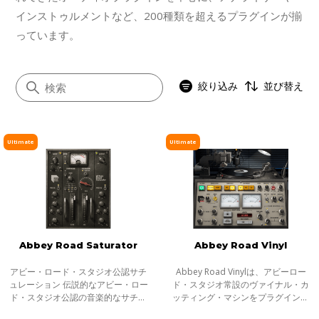
インストゥルメントなど、200種類を超えるプラグインが揃
っています。
絞り込み
並び替え
Ultimate
Ultimate
すべて
イコライザー
ダイナミクス
ボーカル
Abbey Road Saturator
Abbey Road Vinyl
マスタリング
サチュレーション／ディストーション
アビー・ロード・スタジオ公認サチ
Abbey Road Vinylは、アビーロー
ュレーション 伝説的なアビー・ロー
ド・スタジオ常設のヴァイナル・カ
モジュレーション
ド・スタジオ公認の音楽的なサチュ
ッティング・マシンをプラグインと
レーション＆ディストーション。ク
して忠実に再現しました。 アナログ
ステレオイメージャー