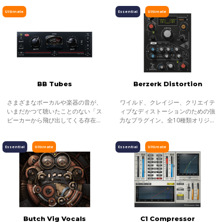
ラシックなチューブとトランジスタ
レコードから奏でられる音楽は、今
ピッチ／タイムシフト
の音、僅かな歪みから極端な歪みま
でも愛好家たちの心を捉えて離しま
Ultimate
Essential
Ultimate
で。ア
せん。単
ディレイ／リバーブ
エフェクト
インストゥルメント
ギター／ベース
メーター
BB Tubes
Berzerk Distortion
ノイズリダクション
さまざまなボーカルや楽器の音が、
ワイルド、クレイジー、クリエイテ
サラウンド
いまだかつて聴いたことのない「ス
ィブなディストーションのための強
ピーカーから飛び出してくる存在感
力なプラグイン。全10種類オリジナ
ヘッドフォンミキシング
あふれるサウンド」に生まれ変わり
ルのディストーション波形、アドバ
ます。繊細な音から攻撃的なアナロ
ンスドフィードバック、ピッチ、ダ
ライブソリューション
グの倍音まで、BB Tubes はあなたの
イナミクス、サイドチェイン、M/Sプ
Essential
Ultimate
Essential
Ultimate
チャンネルストリップ
ミック
ロセッ
ハーモニックエンハンサー
Butch Vig Vocals
C1 Compressor