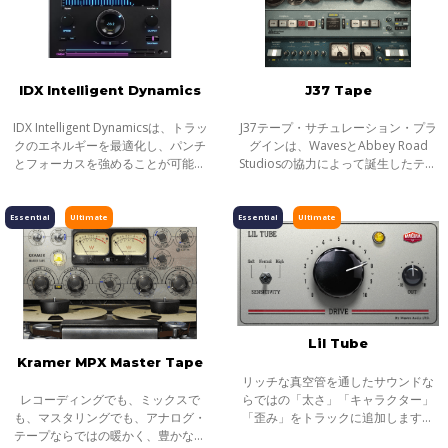
IDX Intelligent Dynamics
J37 Tape
IDX Intelligent Dynamicsは、トラッ
J37テープ・サチュレーション・プラ
クのエネルギーを最適化し、パンチ
グインは、WavesとAbbey Road
とフォーカスを強めることが可能で
Studiosの協力によって誕生したテー
す。平坦で退屈なミックスにノブ1つ
プ・サチュレーション・プラグイン
で活力を与えます。
です。現代音楽の偉大なマスターピ
ースの録音に使われてきた機械その
Essential
Ultimate
Essential
Ultimate
ものを正確
Lil Tube
Kramer MPX Master Tape
リッチな真空管を通したサウンドな
らではの「太さ」「キャラクター」
レコーディングでも、ミックスで
「歪み」をトラックに追加します。
も、マスタリングでも、アナログ・
Lil Tubeは、伝説の真空管プリアンプ
テープならではの暖かく、豊かなサ