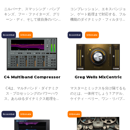
ニルバーナ、スマッシング・パンプ
コンプレッション、エキスパンジョ
キンズ、フー・ファイターズ、グリ
ン、ゲート処理まで対応する、フル
ーン・ディ、そして彼自身のバン
機能のダイナミック・フィルタリン
ド、ガービッジ。近年のロックの潮
グ・プロセッサーです。
流に影響を与えた数々のアルバムを
プロデュースしてきたButch Vigは、
Essential
Ultimate
Essential
Ultimate
ロックの
C4 Multiband Compressor
Greg Wells MixCentric
C4は、マルチバンド・ダイナミク
マスターとミックスを分け隔てるも
ス・プロセッシングのパワーハウ
のとは、一体何でしょう？アデル、
ス。あらゆるダイナミクス処理をマ
ケイティ・ペリー、ワン・リパブリ
ルチバンドで解決します。4バンドの
ック、ミーカ、トゥエンティ・ワ
エクスパンダー、リミッター、コン
ン・パイロッツを手がけ、累計8500
プに加え、ダイナミックEQとスタン
万もの楽曲売上数を持つグラミー賞
Essential
Ultimate
Ultimate
ダードなEQ
ノミネート