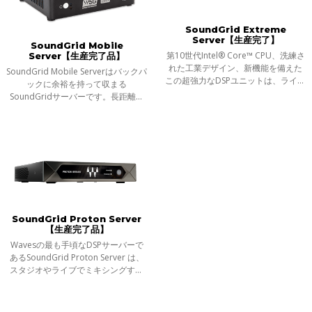
SoundGrid Extreme
Server【生産完了】
SoundGrid Mobile
第10世代Intel® Core™ CPU、洗練さ
Server【生産完了品】
れた工業デザイン、新機能を備えた
SoundGrid Mobile Serverはバックパ
この超強力なDSPユニットは、ライブ
ックに余裕を持って収まる
でもスタジオでも、何百もの
SoundGridサーバーです。長距離の
SoundGrid対応プラグインをリアル
移動、小規模なライブやスタジオで
タイムで難なく処理することができ
のミキシングにその威力を発揮しま
ます。
す。どこにでも連れていける、プラ
グイン・プロセッ
SoundGrid Proton Server
【生産完了品】
Wavesの最も手頃なDSPサーバーで
あるSoundGrid Proton Server は、
スタジオやライブでミキシングする
際にコンピューターの負荷を軽減
し、より多くのプラグインに対応す
るプロセッシングパワーを提供しま