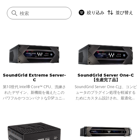
絞り込み
並び替え
すべて
プラグインサーバー
オーディオインターフェース
SoundGrid Extreme Server-
SoundGrid Server One-C
コンピュータ
C
【生産完了品】
ステージボックス
第10世代 Intel® Core™ CPU、洗練さ
SoundGrid Server One-Cは、コンピ
れたデザイン、新機能を備えたこの
ュータのプラグイン処理を軽減する
コンソールI/Oカード
パワフルかつコンパクトなDSPユニッ
ためにカスタム設計され、最適化さ
ネットワークスイッチ
トは、ライブやスタジオで数百の
れた、コンパクト、軽量、耐久性の
SoundGrid対応プラグインをリアル
あるDSPユニットです。標準的なラッ
ヘッドホン
タイムに処理することが可能です。
クの半分の幅で、ライブやスタジオ
で何百
コントローラー