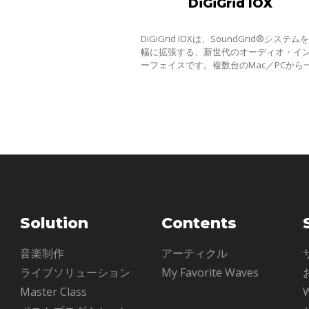
DiGiGrid IOX
DiGiGrid IOXは、SoundGrid®システム
幅に拡張する、新世代のオーディオ・イ
ーフェイスです。複数台のMac／PCから
台のインターフェイスを共有する、複数
SoundGridインターフェイスを追加する
eMotion
Solution
Contents
ル
音楽制作
アーティクル
ライブソリューション
My Favorite Waves
Master Class