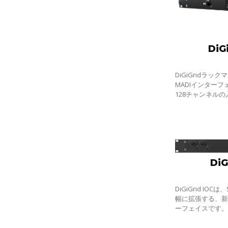
DiG
DiGiGridラ
MADIインターフ
128チャンネルの入
MGB／MGOイ
す。1Uシャーシ
Ethernetのスイ
DiG
DiGiGrid IOC
幅に拡張する、
ーフェイスです。
台のインターフ
SoundGrid