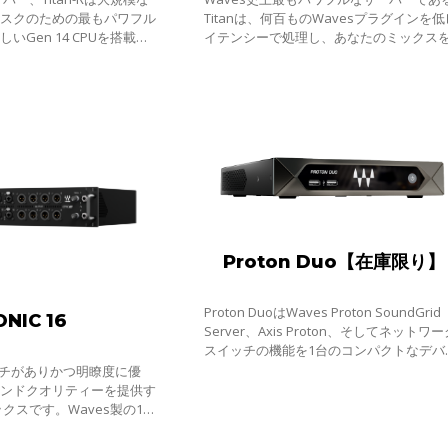
タスクのための最もパワフル
Titanは、何百ものWavesプラグインを低
いGen 14 CPUを搭載し
イテンシーで処理し、あなたのミックス
デルは、以前のGen 10 CPU
ーパーチャージします。
0）と比べると、リアルタイ
Proton Duo【在庫限り】
Proton DuoはWaves Proton SoundGrid
ONIC 16
Server、Axis Proton、そしてネットワー
スイッチの機能を1台のコンパクトなデバ
スに統合しました。
、パンチがありかつ明瞭度に優
ウンドクオリティーを提供す
スクリート・プリアンプ、
12系統のラインアウ ト、eMotion LV1ミキサ