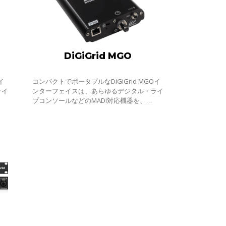
DiGiGrid MGO
イ
コンパクトでポータブルなDiGiGrid MGOイ
ライ
ンターフェイスは、あらゆるデジタル・ライ
ブコンソールなどのMADI対応機器を、
プ
Wavesのネットワークとプロセシングのプ
す
ラットフォームであるSoundGridに接続す
ることで、128