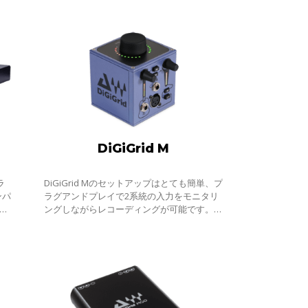
DiGiGrid M
ラ
DiGiGrid Mのセットアップはとても簡単、プ
ンパ
ラグアンドプレイで2系統の入力をモニタリ
・コ
ングしながらレコーディングが可能です。
トを
DiGiGrid Mの可能性は無限大です。CAT6の
出力
SoundGridネットワークで接続、他の
DiGiGrid製品