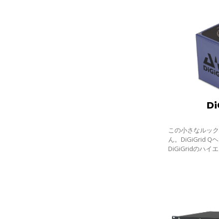
Di
この小さなルッ
ん。DiGiGrid
DiGiGridの
ーフェイスの一
音量でヘッドフ
ており