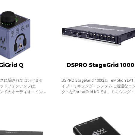
GiGrid Q
DSPRO StageGrid 1000
クスに騙されてはいけませ
DSPRO StageGrid 1000は、eMotion LV1
 Qヘッドフォンアンプは、
イブ・ミキシング・システムに最適なコ
ハイエンドのオーディオ・インタ
クトなSoundGrid I/Oです。ミキシング
つであり、小さくても十分な
ンソールの近くこの汎用性の高いユニッ
ォンを鳴らせるよう設計され
配置することで、FOHやモニター用の入
を追