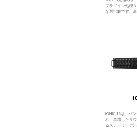
プラグイン処理
な選択肢です。新し
たTitanの最新モ
バージョン（x1
ムのプ
I
IONIC 16は
れ、卓越したサ
るステー ジ・ボックスです。Waves製の16
系統の完全ディ