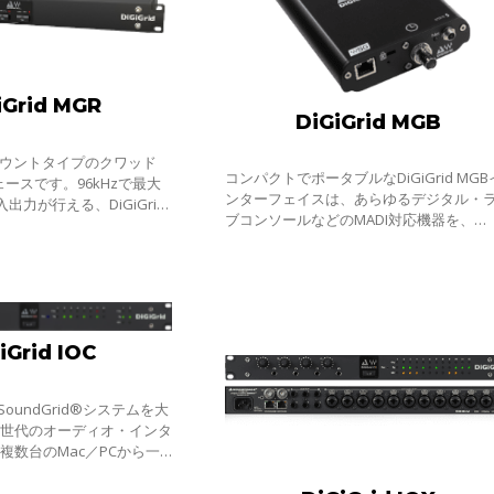
iGrid MGR
DiGiGrid MGB
ックマウントタイプのクワッド
コンパクトでポータブルなDiGiGrid MGB
ェースです。96kHzで最大
ンターフェイスは、あらゆるデジタル・
出力が行える、DiGiGrid
ブコンソールなどのMADI対応機器を、
ンターフェイスの上位版で
Wavesのネットワークとプロセシングの
に収納され、冗長電源と
ラットフォームであるSoundGridに接続
ることで、128
iGrid IOC
は、SoundGrid®システムを大
新世代のオーディオ・インタ
複数台のMac／PCから一
ェイスを共有する、複数台の
インターフェイスを追加する、