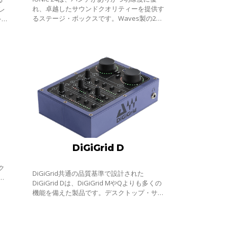
れ、卓越したサウンドクオリティーを提供す
レ
るステージ・ボックスです。Waves製の24
をス
系統の完全ディスクリート・プリアンプ、
18系統のラインアウ ト、eMotion LV1ミキサ
ーに
DiGiGrid D
ク
DiGiGrid共通の品質基準で設計された
イ
DiGiGrid Dは、DiGiGrid MやQよりも多くの
機能を備えた製品です。デスクトップ・サイ
ズのコンパクトなインターフェイスですが、
その性能は、ユーザーのクリエイティビティ
ーを刺