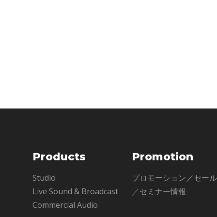
eMotion
Products
Promotion
Studio
プロモーション／セー
Live Sound & Broadcast
／セミナー情報
Commercial Audio