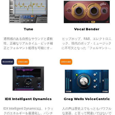
Tune
Vocal Bender
透明感のある自然なサウンドと柔軟
ヒップホップ、R&B、エレクトロニ
性、正確なリアルタイム・ピッチ補
ック、現代のポップ・ミュージック
正とフォルマント処理を可能にする
に不可欠となった「フォルマント-ピ
ボーカルプロセッサ 。フレージン
ッチ・ボーカルサウンド」。数々の
グ、エモーション、デリバリーをす
ヒット曲で聞けるあのボーカルをリ
べて搭載し、素晴らしいボーカル・
アルタイムにレコーディング、ミッ
Essential
Ultimate
Ultimate
テイクを
クスでき
IDX Intelligent Dynamics
Greg Wells VoiceCentric
IDX Intelligent Dynamicsは、トラッ
人の声は歴史上でもっともパワフル
クのエネルギーを最適化し、パンチ
な楽器、と言って間違いではないで