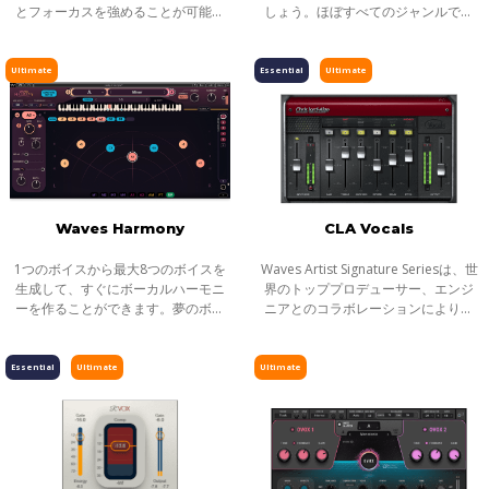
とフォーカスを強めることが可能で
しょう。ほぼすべてのジャンルでボ
す。平坦で退屈なミックスにノブ1つ
ーカルは非常に重要な地位を占めて
で活力を与えます。
います。ミックスで自然に馴染む、
完璧なボーカル・サウンドをつくり
Ultimate
Essential
Ultimate
上げるた
Waves Harmony
CLA Vocals
1つのボイスから最大8つのボイスを
Waves Artist Signature Seriesは、世
生成して、すぐにボーカルハーモニ
界のトッププロデューサー、エンジ
ーを作ることができます。夢のボー
ニアとのコラボレーションにより生
カルプロダクションを作りましょ
まれた目的別プロセッサーシリーズ
う。それぞれのボイスの個性と質感
です。全てのSignatureシリーズプラ
を簡単にカスタマイズできます。ピ
グインは、アーティストの個性的な
Essential
Ultimate
Ultimate
ッチ、フォ
サウ