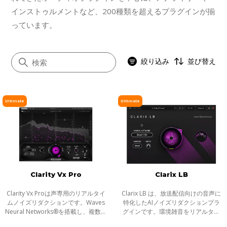
インストゥルメントなど、200種類を超えるプラグインが揃
っています。
絞り込み
並び替え
Ultimate
Ultimate
すべて
イコライザー
ダイナミクス
ボーカル
Clarity Vx Pro
Clarix LB
マスタリング
サチュレーション／ディストーション
Clarity Vx Proは声専用のリアルタイ
Clarix LB は、放送配信向けの音声に
ムノイズリダクションです。Waves
特化したAIノイズリダクションプラ
モジュレーション
Neural Networks®を搭載し、複数の
グインです。環境雑音をリアルタイ
ノイズ除去タスクを１度に実行。一
ムで除去し、屋外ロケやリポータ
ステレオイメージャー