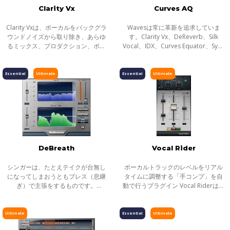
Clarity Vx
Curves AQ
Clarity Vxは、ボーカルをバックグラ
Wavesは常に革新を追求していま
ウンドノイズから取り除き、あらゆ
す。Clarity Vx、DeReverb、Silk
るミックス、プロダクション、ポッ
Vocal、IDX、Curves Equator、Sync
ドキャスト、ビデオ用にサウンドを
Vxなどの開発を通じて、新たなサウ
整える最高品質かつ最速の方法で
ンド技術の限界を押し広げてきまし
す。Waves Neural Networks®が搭
た。そして、ついにEQにも革命が起
Essential
Ultimate
Essential
Ultimate
載されてい
こります。
DeBreath
Vocal Rider
シンガーは、たとえテイクが台無し
ボーカルトラックのレベルをリアル
になってしまおうともブレス（息継
タイムに調整する「手コンプ」を自
ぎ）で主張をするものです。
動で行うプラグイン Vocal Riderは、
DeBreathを使えば、そんなブレスを
ボーカル・レベル・オートメーショ
エンジニア好みに軽減、あるいは除
ンに革命を起こします。用途も、使
去することができます。つまり、シ
い方も、他のWavesプラグイン同
Ultimate
Essential
Ultimate
ンガーはエンジ
様、非常