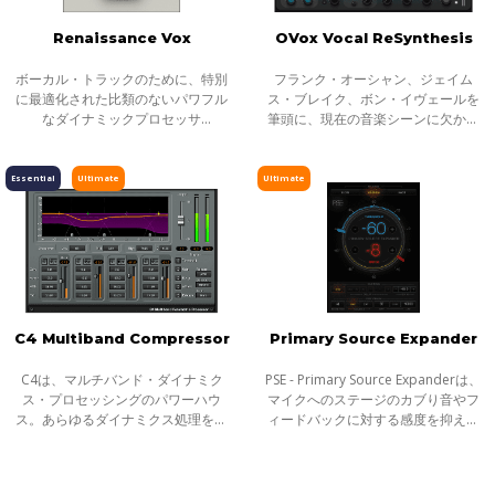
Renaissance Vox
OVox Vocal ReSynthesis
ボーカル・トラックのために、特別
フランク・オーシャン、ジェイム
に最適化された比類のないパワフル
ス・ブレイク、ボン・イヴェールを
なダイナミックプロセッサ
筆頭に、現在の音楽シーンに欠かせ
Renaissance Voxは、圧縮、ゲート/
ない多彩なボーカルトラック加工を
エクスパンション、リミティングそ
Waves保証の音質で可能にしてしま
してレベルマキシマイゼーションの
うプラグイン。今までなら複数のプ
Essential
Ultimate
Ultimate
簡単で効率的なコ
ラグインや
C4 Multiband Compressor
Primary Source Expander
C4は、マルチバンド・ダイナミク
PSE - Primary Source Expanderは、
ス・プロセッシングのパワーハウ
マイクへのステージのカブり音やフ
ス。あらゆるダイナミクス処理をマ
ィードバックに対する感度を抑える
ルチバンドで解決します。4バンドの
ことのできるプラグインです。音楽
エクスパンダー、リミッター、コン
フレーズを検知し、フレーズ間にあ
プに加え、ダイナミックEQとスタン
るアイドルの状態のマイク・レベル