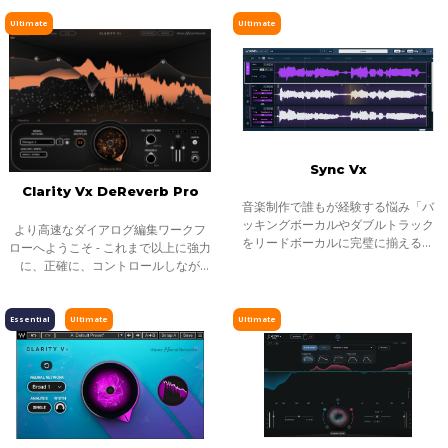
瞬の分析でダイアログをアンビエン
ー、ライブ配信など、ライブ音声の
ピッチ／タイムシフト
スから分離し、わずかな作業時間
トリートメントに最適です。
Ultimate
Ultimate
で、ノイ
ディレイ／リバーブ
エフェクト
インストゥルメント
ギター／ベース
メーター
Sync Vx
Clarity Vx DeReverb Pro
ノイズリダクション
音楽制作で誰もが経験する悩み「バ
サラウンド
ッキングボーカルやダブルトラック
より高速なダイアログ編集ワークフ
をリードボーカルに完璧に揃えるた
ローへようこそ - これまで以上に強力
ヘッドフォンミキシング
めの、果てしない手作業」わずかに
に、正確に、コントロールしなが
ズレたボーカルトラックが、プロフ
ライブソリューション
ら、音声からリバーブを除去しま
ェッショナルな仕上がりとアマチュ
す。Clarityの先駆的なAIテクノロジ
チャンネルストリップ
ア感の分
ーは、録音を瞬時に、そしてリアル
Essential
Ultimate
Ultimate
タイムで
ハーモニックエンハンサー